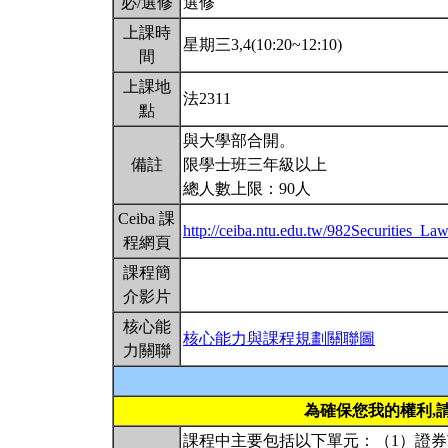
必/選修
選修
上課時
星期三3,4(10:20~12:10)
間
上課地
法2311
點
與大學部合開。
備註
限學士班三年級以上
總人數上限：90人
Ceiba 課
http://ceiba.ntu.edu.tw/982Securities_La
程網頁
課程簡
介影片
核心能
核心能力與課程規劃關聯圖
力關聯
為確保您我的權利,
課程中主要包括以下單元：（1）證券