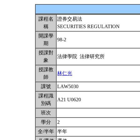
課程名
證券交易法
稱
SECURITIES REGULATION
開課學
98-2
期
授課對
法律學院 法律研究所
象
授課教
林仁光
師
課號
LAW5030
課程識
A21 U0620
別碼
班次
學分
2
全/半年
半年