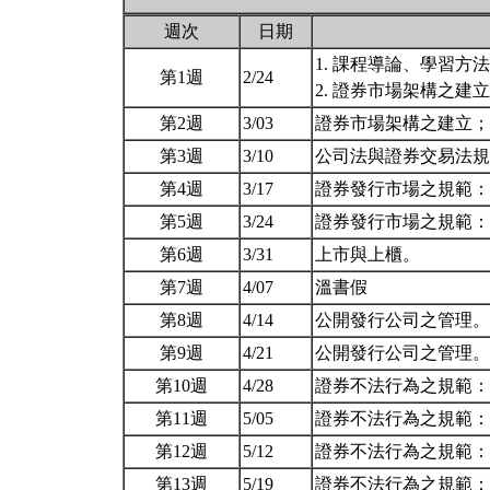
週次
日期
1. 課程導論、學習
第1週
2/24
2. 證券市場架構之建
第2週
3/03
證券市場架構之建立
第3週
3/10
公司法與證券交易法
第4週
3/17
證券發行市場之規範
第5週
3/24
證券發行市場之規範
第6週
3/31
上市與上櫃。
第7週
4/07
溫書假
第8週
4/14
公開發行公司之管理
第9週
4/21
公開發行公司之管理
第10週
4/28
證券不法行為之規範
第11週
5/05
證券不法行為之規範
第12週
5/12
證券不法行為之規範
第13週
5/19
證券不法行為之規範