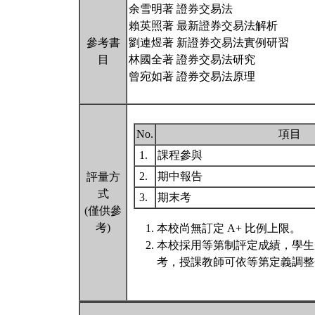
余雪明著 證券交易法
賴英照著 最新證券交易法解析
參考書
劉連煜著 新證券交易法實例研習
目
林國全著 證券交易法研究
曾宛如著 證券交易法原理
No.
項目
1.
課程參與
2.
期中報告
評量方
式
3.
期末考
(僅供參
考)
本校尚無訂定 A+ 比例上限。
本校採用等第制評定成績，學生
考，授課教師可依等第定義調整