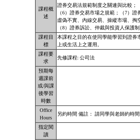
證券交易法規範制度之關連與比較；
課程概
（6）證券交易市場之規範；（7）
述
虛偽不實、內線交易、操縱市場、掏
（8）證券訴訟、仲裁與投資人保護
課程目
本課程之目的在使同學能學習到證券
標
上或生活上之運用。
課程要
先修課程: 公司法
求
預期每
週課前
或/與課
後學習
時數
Office
另約時間 備註： 請同學與老師約時
Hours
指定閱
讀