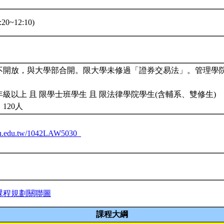
20~12:10)
不開放，與大學部合開。限大學未修過「證券交易法」。管理學
級以上 且 限學士班學生 且 限法律學院學生(含輔系、雙修生)
120人
.ntu.edu.tw/1042LAW5030_
課程規劃關聯圖
課程大綱