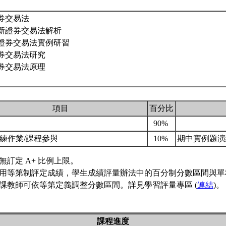
券交易法
最新證券交易法解析
新證券交易法實例研習
券交易法研究
券交易法原理
項目
百分比
考
90%
練作業/課程參與
10%
期中實例題
無訂定 A+ 比例上限。
用等第制評定成績，學生成績評量辦法中的百分制分數區間與單
課教師可依等第定義調整分數區間。詳見學習評量專區 (
連結
)。
課程進度