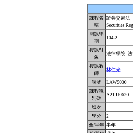
課程名
證券交易法
稱
Securities Re
開課學
104-2
期
授課對
法律學院 
象
授課教
林仁光
師
課號
LAW5030
課程識
A21 U0620
別碼
班次
學分
2
全/半年
半年