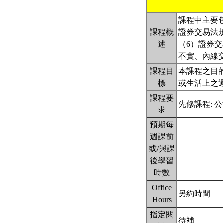
課程中主要
課程概
證券交易法
述
（6）證券
不實、內線
課程目
本課程之目
標
或生活上之
課程要
先修課程: 
求
預期每
週課前
或/與課
後學習
時數
Office
另約時間
Hours
指定閱
待補