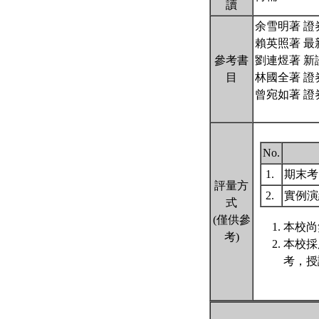
讀
余雪明著 證
賴英照著 
參考書
劉連煜著 
目
林國全著 證
曾宛如著 證
No.
1.
期末
評量方
2.
實例演
式
(僅供參
本校尚
考)
本校採
考，授