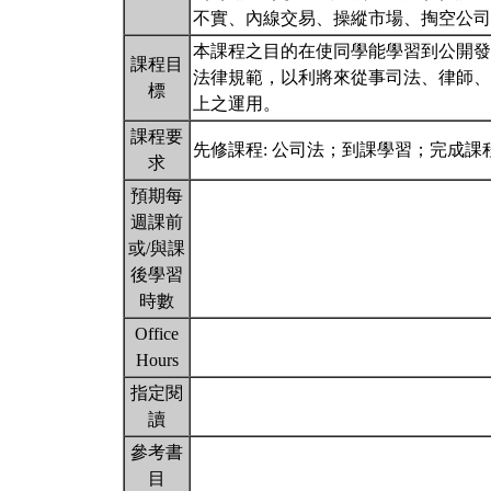
不實、內線交易、操縱市場、掏空公司
本課程之目的在使同學能學習到公開發
課程目
法律規範，以利將來從事司法、律師、
標
上之運用。
課程要
先修課程: 公司法；到課學習；完成
求
預期每
週課前
或/與課
後學習
時數
Office
Hours
指定閱
讀
參考書
目