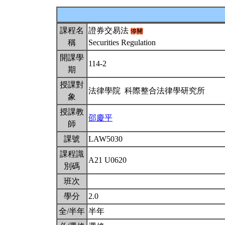
課程名
證券交易法
稱
Securities Regulation
開課學
114-2
期
授課對
法律學院 科際整合法律學研究所
象
授課教
邵慶平
師
課號
LAW5030
課程識
A21 U0620
別碼
班次
學分
2.0
全/半年
半年