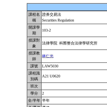
課程名
證券交易法
稱
Securities Regulation
開課學
103-2
期
授課對
法律學院 科際整合法律學研究所
象
授課教
林仁光
師
課號
LAW5030
課程識
A21 U0620
別碼
班次
學分
2
全/半年
半年