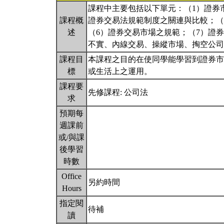
課程中主要包括以下單元：（1）證券
課程概
證券交易法規範制度之關連與比較；（
述
（6）證券交易市場之規範；（7）證
不實、內線交易、操縱市場、掏空公司
課程目
本課程之目的在使同學能學習到證券市
標
或生活上之運用。
課程要
先修課程: 公司法
求
預期每
週課前
或/與課
後學習
時數
Office
另約時間
Hours
指定閱
待補
讀