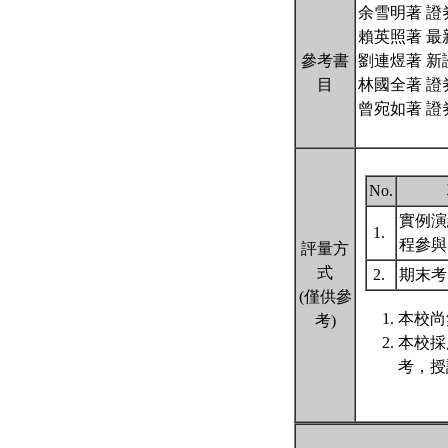
余雪明著 證
賴英照著 
參考書
劉連煜著 
目
林國全著 證
曾宛如著 證
No.
實例演
1.
程參
評量方
式
2.
期末
(僅供參
本校尚
考)
本校採
考，授