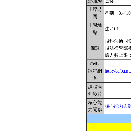
必/選修
選修
上課時
星期一3,4(10:
間
上課地
法2101
點
限科法所同修
備註
限法律學院學
總人數上限：
Ceiba
課程網
http://ceiba
頁
課程簡
介影片
核心能
核心能力與
力關聯