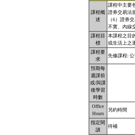
課程中主要
課程概
證券交易法
述
（6）證券
不實、內線
課程目
本課程之目
標
或生活上之
課程要
先修課程: 
求
預期每
週課前
或/與課
後學習
時數
Office
另約時間
Hours
指定閱
待補
讀