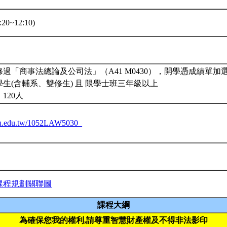
20~12:10)
過「商事法總論及公司法」（A41 M0430），開學憑成績單
生(含輔系、雙修生) 且 限學士班三年級以上
120人
.ntu.edu.tw/1052LAW5030_
課程規劃關聯圖
課程大綱
為確保您我的權利,請尊重智慧財產權及不得非法影印