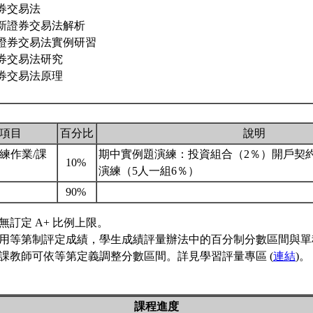
券交易法
最新證券交易法解析
新證券交易法實例研習
券交易法研究
券交易法原理
項目
百分比
說明
練作業/課
期中實例題演練：投資組合（2％）開戶契
10%
與
演練（5人一組6％）
考
90%
無訂定 A+ 比例上限。
用等第制評定成績，學生成績評量辦法中的百分制分數區間與單
課教師可依等第定義調整分數區間。詳見學習評量專區 (
連結
)。
課程進度