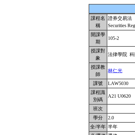
課程名
證券交易法
稱
Securities Re
開課學
105-2
期
授課對
法律學院 
象
授課教
林仁光
師
課號
LAW5030
課程識
A21 U0620
別碼
班次
學分
2.0
全/半年
半年