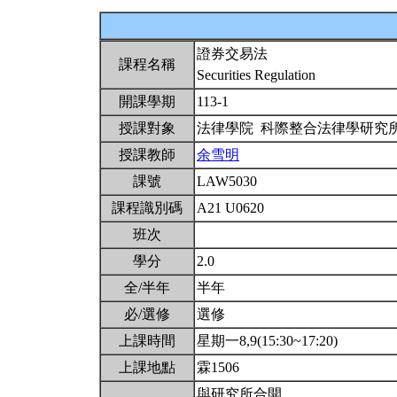
證券交易法
課程名稱
Securities Regulation
開課學期
113-1
授課對象
法律學院 科際整合法律學研究
授課教師
余雪明
課號
LAW5030
課程識別碼
A21 U0620
班次
學分
2.0
全/半年
半年
必/選修
選修
上課時間
星期一8,9(15:30~17:20)
上課地點
霖1506
與研究所合開。