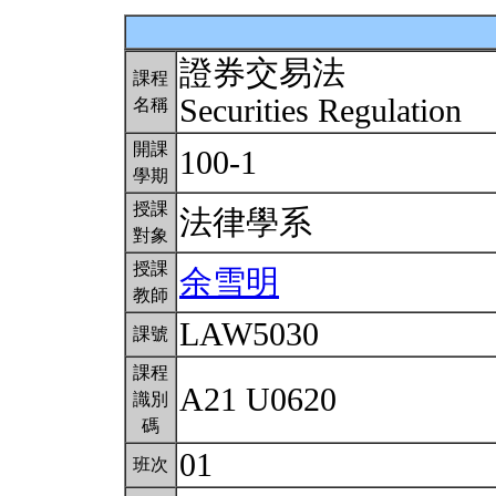
證券交易法
課程
Securities Regulation
名稱
開課
100-1
學期
授課
法律學系
對象
授課
余雪明
教師
LAW5030
課號
課程
A21 U0620
識別
碼
01
班次