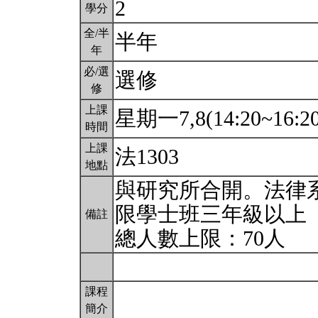
2
學分
全/半
半年
年
必/選
選修
修
上課
星期一7,8(14:20~16:2
時間
上課
法1303
地點
與研究所合開。法律
限學士班三年級以上
備註
總人數上限：70人
課程
簡介