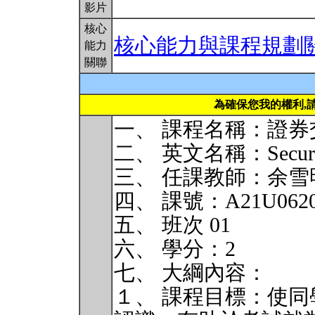
影片
核心
核心能力與課程規劃
能力
關聯
為確保您我的權利,
一、 課程名稱：證券
二、 英文名稱：Securitie
三、 任課教師：余雪
四、 課號：A21U062
五、 班次 01
六、 學分：2
七、 大綱內容：
１、 課程目標：使