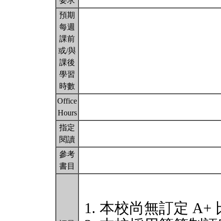
要求
預期
每週
課前
或/與
課後
學習
時數
Office
Hours
指定
閱讀
參考
書目
本校尚無訂定 A+