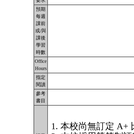
要求
預期
每週
課前
或/與
課後
學習
時數
Office
Hours
指定
閱讀
參考
書目
本校尚無訂定 A+