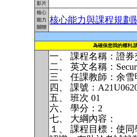
影片
核心
核心能力與課程規劃
能力
關聯
為確保您我的權利,
一、 課程名稱：證券
二、 英文名稱：Securitie
三、 任課教師：余雪
四、 課號：A21U062
五、 班次 01
六、 學分：2
七、 大綱內容：
１、 課程目標：使