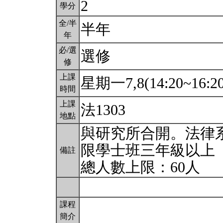
2
學分
全/半
半年
年
必/選
選修
修
上課
星期一7,8(14:20~16:2
時間
上課
法1303
地點
與研究所合開。法律
限學士班三年級以上
備註
總人數上限：60人
課程
簡介