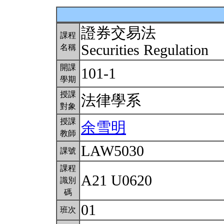
證券交易法
課程
Securities Regulation
名稱
開課
101-1
學期
授課
法律學系
對象
授課
余雪明
教師
LAW5030
課號
課程
A21 U0620
識別
碼
01
班次