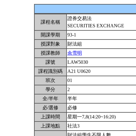
證券交易法
課程名稱
SECURITIES EXCHANGE
開課學期
93-1
授課對象
財法組
授課教師
余雪明
課號
LAW5030
課程識別碼
A21 U0620
班次
01
學分
2
全/半年
半年
必/選修
必修
上課時間
星期一7,8(14:20~16:20)
上課地點
社法3
財法組學生不限人數