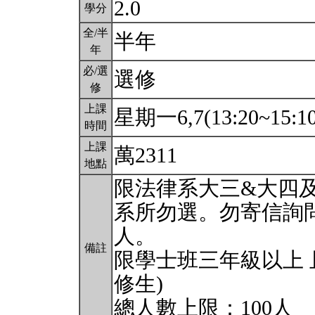
2.0
學分
全/半
半年
年
必/選
選修
修
上課
星期一6,7(13:20~15:1
時間
上課
萬2311
地點
限法律系大三&大四
系所勿選。勿寄信詢
人。
備註
限學士班三年級以上 
修生)
總人數上限：100人