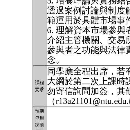
5. 培養理論與實務
透過案例討論與制度
範運用於具體市場事
6. 理解資本市場參
介紹主管機關、交易
參與者之功能與法律
念。
同學應全程出席，若
大綱於第二次上課時
課程
勿寄信詢問加簽，其
要求
（r13a21101@ntu.ed
預期
每週
課前