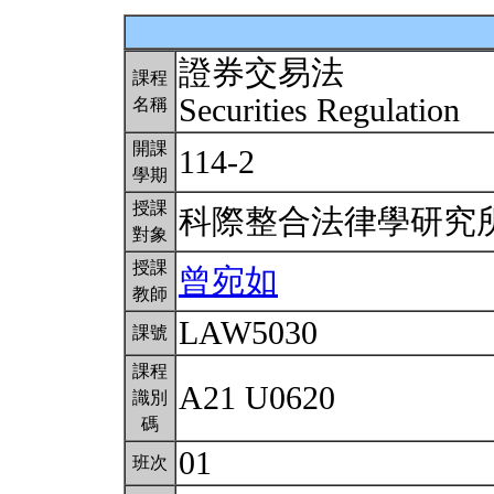
證券交易法
課程
Securities Regulation
名稱
開課
114-2
學期
授課
科際整合法律學研究
對象
授課
曾宛如
教師
LAW5030
課號
課程
A21 U0620
識別
碼
01
班次