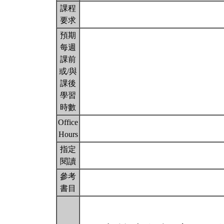
課程
要求
預期
每週
課前
或/與
課後
學習
時數
Office
Hours
指定
閱讀
參考
書目