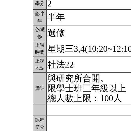
2
學分
全/半
半年
年
必/選
選修
修
上課
星期三3,4(10:20~12:1
時間
上課
社法22
地點
與研究所合開。
限學士班三年級以上
備註
總人數上限：100人
課程
簡介