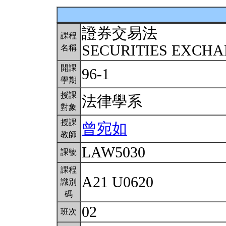
證券交易法
課程
SECURITIES EXCH
名稱
開課
96-1
學期
授課
法律學系
對象
授課
曾宛如
教師
LAW5030
課號
課程
A21 U0620
識別
碼
02
班次