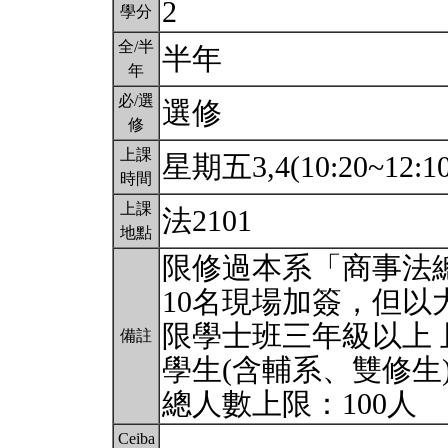
2
學分
全/半
半年
年
必/選
選修
修
上課
星期五3,4(10:20~12:1
時間
上課
法2101
地點
限修過本系「商事法
10名現場加簽，但以
限學士班三年級以上 
備註
學生(含輔系、雙修生
總人數上限：100人
Ceiba