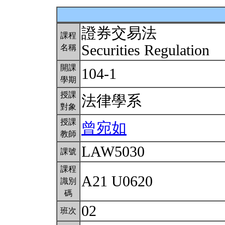
證券交易法
課程
Securities Regulation
名稱
開課
104-1
學期
授課
法律學系
對象
授課
曾宛如
教師
LAW5030
課號
課程
A21 U0620
識別
碼
02
班次