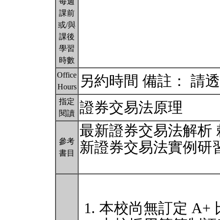
每週
課前
或/與
課後
學習
時數
Office
另約時間 備註： 請
Hours
指定
證券交易法原理
閱讀
最新證券交易法解析 
參考
新證券交易法實例研習
書目
本校尚無訂定 A+