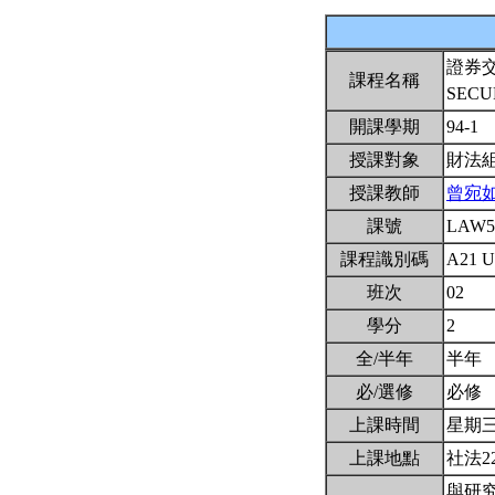
證券
課程名稱
SECU
開課學期
94-1
授課對象
財法
授課教師
曾宛
課號
LAW5
課程識別碼
A21 
班次
02
學分
2
全/半年
半年
必/選修
必修
上課時間
星期三3,
上課地點
社法2
與研