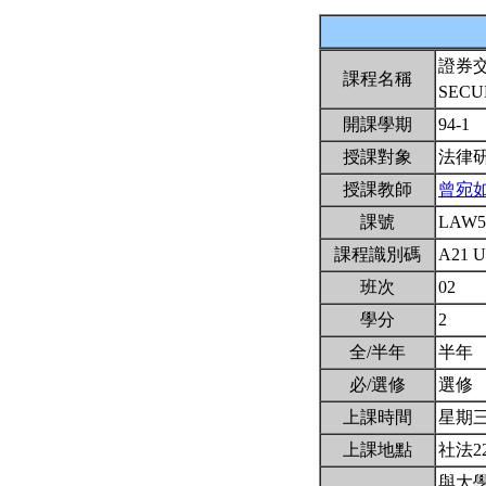
證券
課程名稱
SECU
開課學期
94-1
授課對象
法律
授課教師
曾宛
課號
LAW5
課程識別碼
A21 
班次
02
學分
2
全/半年
半年
必/選修
選修
上課時間
星期三3,
上課地點
社法2
與大