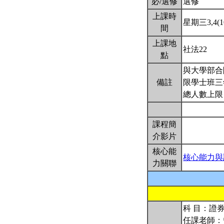
必/選修
選修
上課時
星期三3,4(10
間
上課地
社法22
點
與大學部合
備註
限學士班三
總人數上限
課程簡
介影片
核心能
核心能力與
力關聯
科 目：證
任課老師：