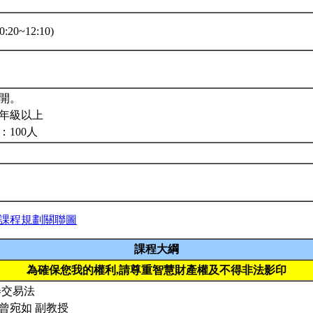
:20~12:10)
開。
年級以上
：100人
課程規劃關聯圖
課程大綱
為確保您我的權利,請尊重智慧財產權及不得非法影印
券交易法
曾宛如 副教授