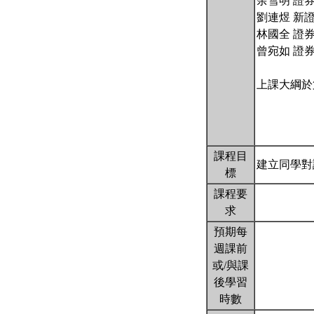
余雪明 證
劉連煜 新
林國全 證
曾宛如 證
上課大綱於
課程目
建立同學對
標
課程要
求
預期每
週課前
或/與課
後學習
時數