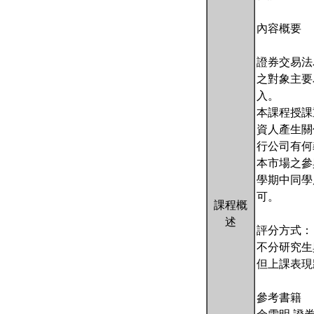
內容概要
證券交易法
之對象主要
入。
本課程授課
資人產生關
行公司有何
本市場之參
學期中同學
可。
課程概
述
評分方式：
不分研究生
但上課表現
參考書籍