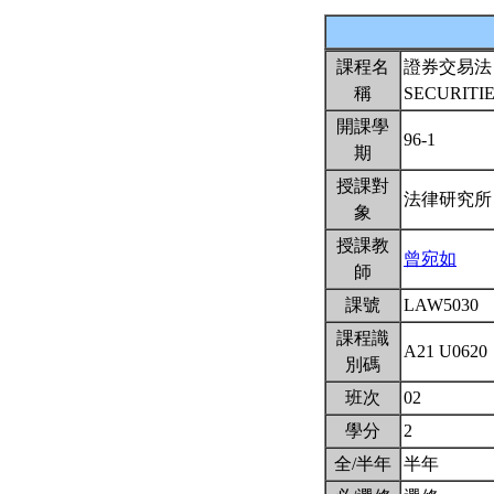
課程名
證券交易法
稱
SECURITI
開課學
96-1
期
授課對
法律研究
象
授課教
曾宛如
師
課號
LAW5030
課程識
A21 U0620
別碼
班次
02
學分
2
全/半年
半年