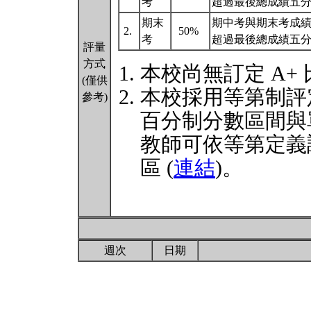
考
超過最後總成績五
期末
期中考與期末考成
2.
50%
考
超過最後總成績五
評量
方式
本校尚無訂定 A+
(僅供
本校採用等第制評
參考)
百分制分數區間與
教師可依等第定義
區 (
連結
)。
週次
日期