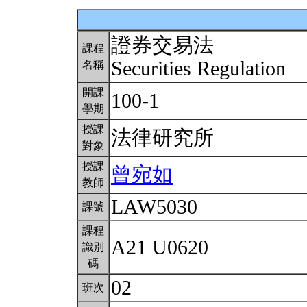
證券交易法
課程
Securities Regulation
名稱
開課
100-1
學期
授課
法律研究所
對象
授課
曾宛如
教師
LAW5030
課號
課程
A21 U0620
識別
碼
02
班次