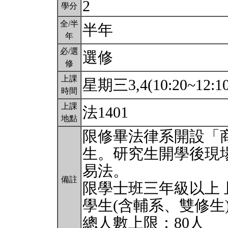
2
學分
全/半
半年
年
必/選
選修
修
上課
星期三3,4(10:20~12:1
時間
上課
法1401
地點
限修畢法律系開設「
生。研究生開學後現
易法。
備註
限學士班三年級以上 
學生(含輔系、雙修生
總人數上限：80人