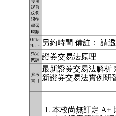
每週
課前
或/與
課後
學習
時數
Office
另約時間 備註： 請
Hours
指定
證券交易法原理
閱讀
最新證券交易法解析 
參考
新證券交易法實例研習
書目
本校尚無訂定 A+