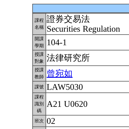
證券交易法
課程
Securities Regulation
名稱
開課
104-1
學期
授課
法律研究所
對象
授課
曾宛如
教師
LAW5030
課號
課程
A21 U0620
識別
碼
02
班次