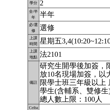
2
學分
全/半
半年
年
必/選
選修
修
上課
星期五3,4(10:20~12:1
時間
上課
法2101
地點
研究生開學後加簽，
放10名現場加簽，以
限學士班三年級以上 
備註
學生(含輔系、雙修生
總人數上限：100人
Ceiba