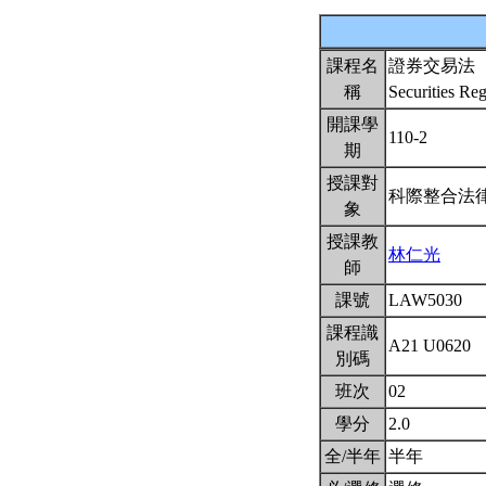
課程名
證券交易法
稱
Securities Re
開課學
110-2
期
授課對
科際整合法
象
授課教
林仁光
師
課號
LAW5030
課程識
A21 U0620
別碼
班次
02
學分
2.0
全/半年
半年