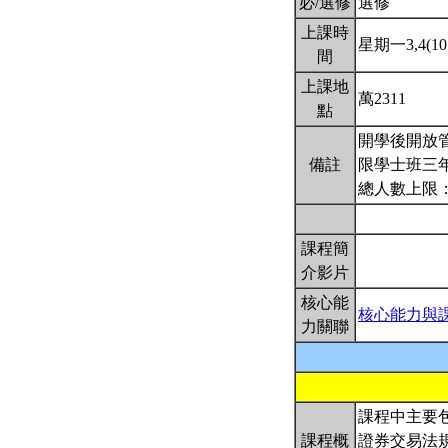
必/選修
選修
上課時
星期一3,4(10:
間
上課地
萬2311
點
開學後開放管
備註
限學士班三年
總人數上限：
課程簡
介影片
核心能
核心能力與
力關聯
課程中主要
課程概
證券交易法