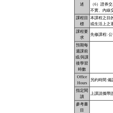
述
（6）證券
不實、內線
課程目
本課程之目
標
或生活上之
課程要
先修課程: 
求
預期每
週課前
或/與課
後學習
時數
Office
另約時間 備註
Hours
指定閱
上課請攜帶
讀
參考書
目