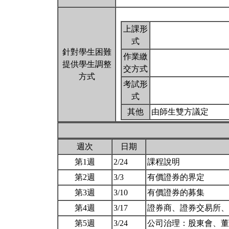
上課形
式
針對學生困難
作業繳
提供學生調整
交方式
方式
考試形
式
其他
由師生雙方議定
週次
日期
第1週
2/24
課程說明
第2週
3/3
有價證券的界定
第3週
3/10
有價證券的募集
第4週
3/17
證券商、證券交易所
第5週
3/24
公司治理：股東會、