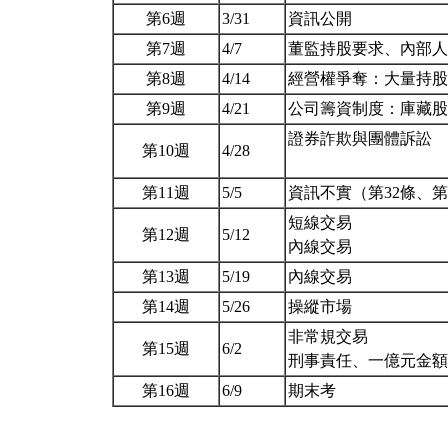
第6週
3/31
資訊公開
第7週
4/7
董監持股要求、內部
第8週
4/14
經營權爭奪：大量持
第9週
4/21
公司籌資制度：庫藏
證券詐欺與團體訴訟
第10週
4/28
第11週
5/5
資訊不實（第32條、第
短線交易
第12週
5/12
內線交易
第13週
5/19
內線交易
第14週
5/26
操縱市場
非常規交易
第15週
6/2
刑事責任、一億元金
第16週
6/9
期末考