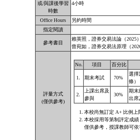
或/與課後學習
4小時
時數
Office Hours
另約時間
指定閱讀
賴英照，證券交易法論（2025
參考書目
曾宛如，證券交易法原理（202
No.
項目
百分比
選擇
1.
期末考試
70%
條）
上課出席及
期末
評量方式
2.
30%
參與
出席
(僅供參考)
本校尚無訂定 A+ 比例上
本校採用等第制評定成績
僅供參考，授課教師可依