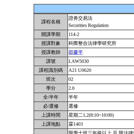
證券交易法
課程名稱
Securities Regulation
開課學期
114-2
授課對象
科際整合法律學研究所
授課教師
邵慶平
課號
LAW5030
課程識別碼
A21 U0620
班次
02
學分
2.0
全/半年
半年
必/選修
選修
上課時間
星期二1,2(8:10~10:00)
上課地點
霖1403
限學士班三年級以上 且 限法律