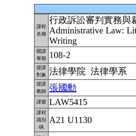
行政訴訟審判實務與
課程
Administrative Law: Lit
名稱
Writing
開課
108-2
學期
授課
法律學院 法律學系
對象
授課
張國勳
教師
LAW5415
課號
課程
A21 U1130
識別
碼