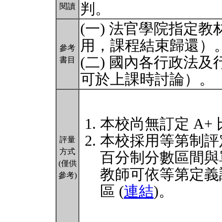
判。
閱讀
(一) 法官學院指定
用，課程結束歸還）
參考
(二) 國內各行政法
書目
可於上課時討論）。
本校尚無訂定 A+
本校採用等第制評
評量
方式
百分制分數區間與
(僅供
教師可依等第定義
參考)
區 (
連結
)。