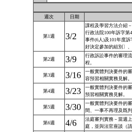
週次
日期
課程及學習方法介紹
行政法院100年訴字第4
3/2
第1週
事件(6人)及101年
好決定參加的組別〕
行政訴訟事件的審理
3/9
第2週
程。
一般實體判決要件的審
3/16
第3週
容預習相關實務見解
一般實體判決要件的審
3/23
第4週
預習相關實務見解。
一般實體判決要件的
3/30
第5週
間、一事不再理及既判
法庭審判實務－當週上
4/6
第6週
庭，並與法官座談（