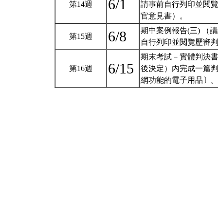
6/1
第14週
請事前自行列印並閱覽
官意見書）。
期中案例報告(三) 
6/8
第15週
自行列印並閱覽歷審
期末考試－實體判決書
6/15
第16週
後決定）內完成一篇
網功能的電子用品〕