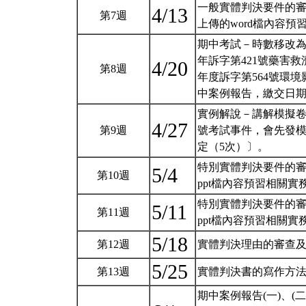
一般實體判決要件的
4/13
第7週
上傳的word檔內容
期中考試－時數移改為
年訴字第421號藥害救濟
4/20
第8週
年度訴字第564號環
中案例報告，繳交日
實例解說－講解模擬卷
4/27
第9週
號考試事件，會先發模
定（5次）〕。
特別實體判決要件的
5/4
第10週
ppt檔內容預習相關實
特別實體判決要件的
5/11
第11週
ppt檔內容預習相關實
5/18
第12週
實體判決理由的審查
5/25
第13週
實體判決書的寫作方
期中案例報告(一)、