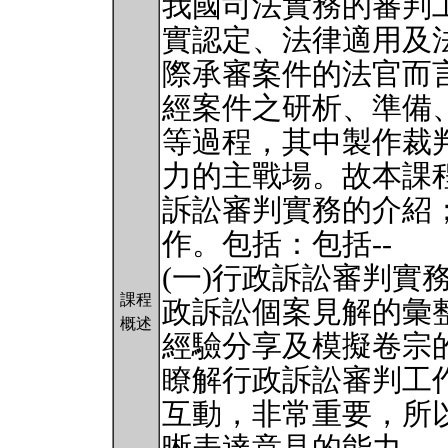
我國司法實務的審判
實認定、法律適用及
際承審案件的法官而
經案件之研析、準備
等過程，其中製作裁
力的主戰場。故本課
訴訟審判實務的介紹
作。包括：包括--
(一)行政訴訟審判實
課程
政訴訟個案見解的彙
概述
經驗分享及模擬卷宗
瞭解行政訴訟審判工
互動，非常重要，所