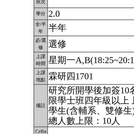
班次
2.0
學分
全/半
半年
年
必/選
選修
修
上課
星期一A,B(18:25~20:
時間
上課
霖研四1701
地點
研究所開學後加簽10
限學士班四年級以上 
備註
學生(含輔系、雙修生
總人數上限：10人
Ceiba