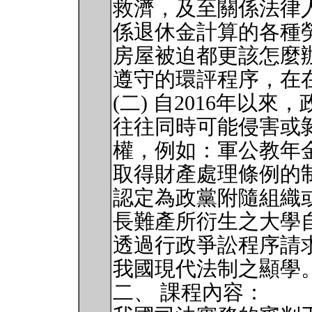
救濟，及至關係法律
係退休金計算的各種
房屋被迫都更該怎麼
遵守的環評程序，在
(二) 自2016年以
往往同時可能侵害或
權，例如：軍公教年
取得財產處理條例的
認定為政黨附隨組織
長難產所衍生之大學
透過行政爭訟程序請
我國現代法制之顯學
二、 課程內容：