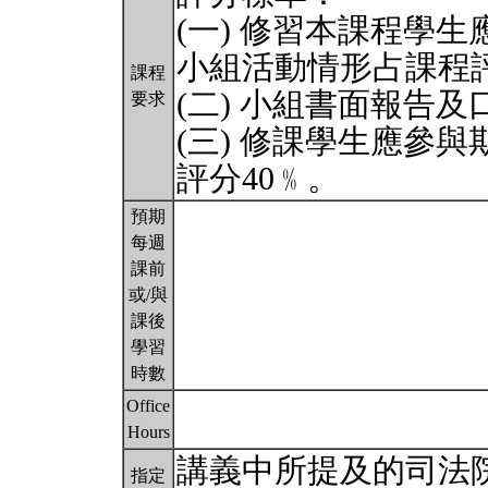
(一) 修習本課程學
小組活動情形占課程評
課程
(二) 小組書面報告
要求
(三) 修課學生應參
評分40﹪。
預期
每週
課前
或/與
課後
學習
時數
Office
Hours
講義中所提及的司法
指定