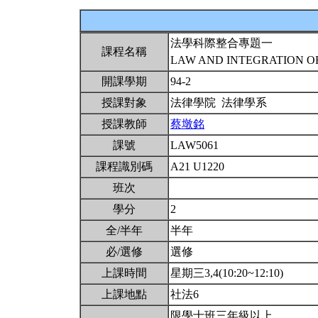
法學科際整合專題一
課程名稱
LAW AND INTEGRATION OF
開課學期
94-2
授課對象
法律學院 法律學系
授課教師
蔡墩銘
課號
LAW5061
課程識別碼
A21 U1220
班次
學分
2
全/半年
半年
必/選修
選修
上課時間
星期三3,4(10:20~12:10)
上課地點
社法6
限學士班三年級以上