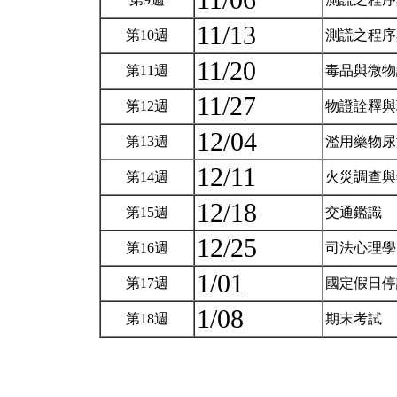
11/06
11/13
第10週
測謊之程
11/20
第11週
毒品與微
11/27
第12週
物證詮釋
12/04
第13週
濫用藥物
12/11
第14週
火災調查
12/18
第15週
交通鑑識
12/25
第16週
司法心理
1/01
第17週
國定假日
1/08
第18週
期末考試