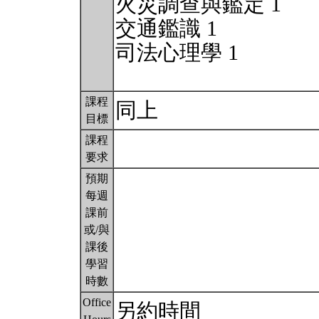
火災調查與鑑定 1
交通鑑識 1
司法心理學 1
課程
同上
目標
課程
要求
預期
每週
課前
或/與
課後
學習
時數
Office
另約時間