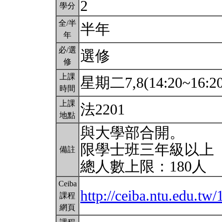
2
學分
全/半
半年
年
必/選
選修
修
上課
星期二7,8(14:20~16:2
時間
上課
法2201
地點
與大學部合開。
限學士班三年級以上
備註
總人數上限：180人
Ceiba
http://ceiba.ntu.edu.t
課程
網頁