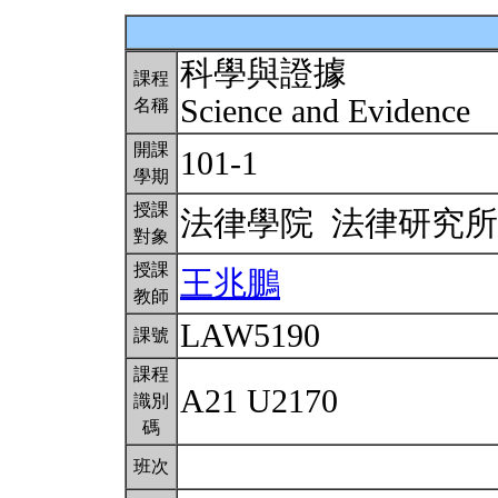
科學與證據
課程
Science and Evidence
名稱
開課
101-1
學期
授課
法律學院 法律研究
對象
授課
王兆鵬
教師
LAW5190
課號
課程
A21 U2170
識別
碼
班次