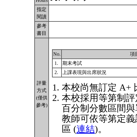
Hours
指定
閱讀
參考
書目
No.
項
1.
期末考試
2.
上課表現與出席狀況
評量
本校尚無訂定 A+
方式
本校採用等第制評
(僅供
參考)
百分制分數區間與
教師可依等第定義
區 (
連結
)。