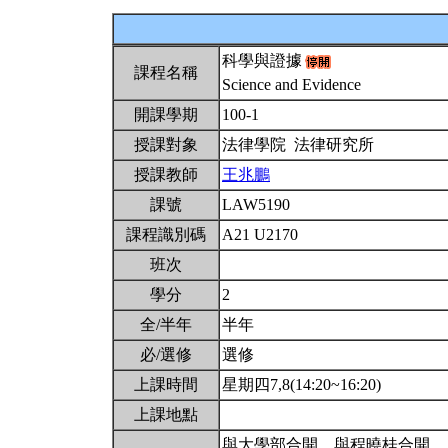
科學與證據
課程名稱
Science and Evidence
開課學期
100-1
授課對象
法律學院 法律研究所
授課教師
王兆鵬
課號
LAW5190
課程識別碼
A21 U2170
班次
學分
2
全/半年
半年
必/選修
選修
上課時間
星期四7,8(14:20~16:20)
上課地點
與大學部合開。與程曉桂合開