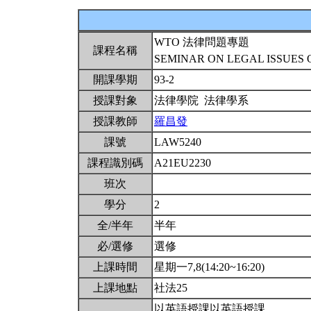
WTO 法律問題專題
課程名稱
SEMINAR ON LEGAL ISSUES
開課學期
93-2
授課對象
法律學院 法律學系
授課教師
羅昌發
課號
LAW5240
課程識別碼
A21EU2230
班次
學分
2
全/半年
半年
必/選修
選修
上課時間
星期一7,8(14:20~16:20)
上課地點
社法25
以英語授課以英語授課。