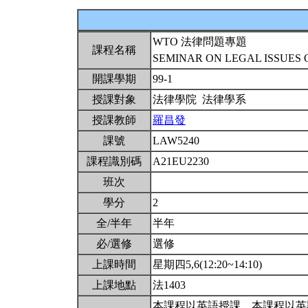
WTO 法律問題專題
課程名稱
SEMINAR ON LEGAL ISSUES
開課學期
99-1
授課對象
法律學院 法律學系
授課教師
羅昌發
課號
LAW5240
課程識別碼
A21EU2230
班次
學分
2
全/半年
半年
必/選修
選修
上課時間
星期四5,6(12:20~14:10)
上課地點
法1403
本課程以英語授課。本課程以英