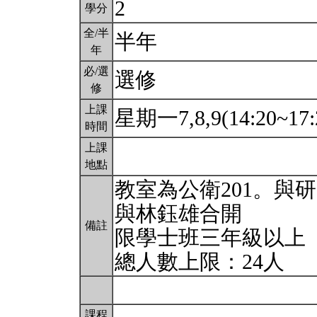
2
學分
全/半
半年
年
必/選
選修
修
上課
星期一7,8,9(14:20~17:
時間
上課
地點
教室為公衛201。與
與林鈺雄合開
備註
限學士班三年級以上
總人數上限：24人
課程