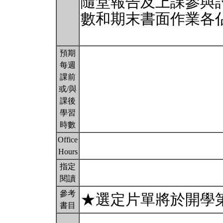
隨堂報告及上課參與
數和期末書面作業各
預期
每週
課前
或/與
課後
學習
時數
Office
Hours
指定
閱讀
參考
★選定片單將於開學
書目