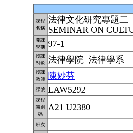
法律文化研究專題二
課程
SEMINAR ON CULTU
名稱
開課
97-1
學期
授課
法律學院 法律學系
對象
授課
陳妙芬
教師
LAW5292
課號
課程
A21 U2380
識別
碼
班次