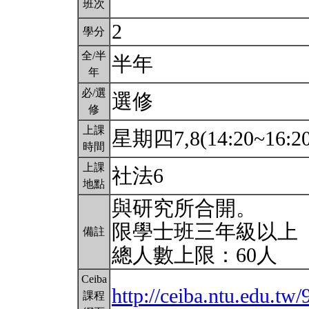
班次
2
學分
全/半
半年
年
必/選
選修
修
上課
星期四7,8(14:20~16:2
時間
上課
社法6
地點
與研究所合開。
限學士班三年級以上
備註
總人數上限：60人
Ceiba
http://ceiba.ntu.edu.tw/
課程