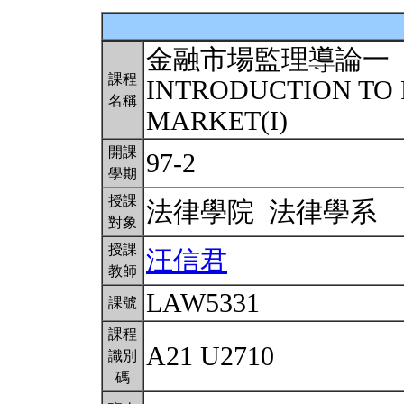
金融市場監理導論一
課程
INTRODUCTION TO
名稱
MARKET(I)
開課
97-2
學期
授課
法律學院 法律學系
對象
授課
汪信君
教師
LAW5331
課號
課程
A21 U2710
識別
碼