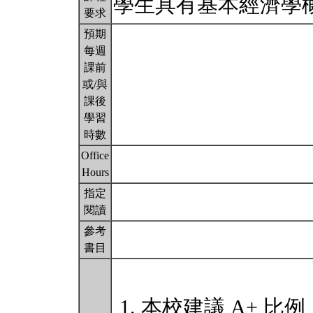
學生具有基本經濟學
要求
預期
每週
課前
或/與
課後
學習
時數
Office
Hours
指定
閱讀
參考
書目
本校建議 A+ 比例