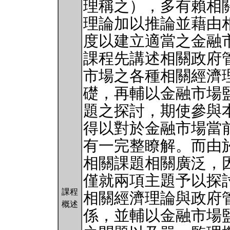
理稱之），多有賴相
理論加以推論並藉由
度以建立適當之金融
課程先講述相關政府
市場之各種相關經濟
礎，再輔以金融市場
題之探討，期使參與
得以對於金融市場當
有一完整瞭解。而由
相關課題相關廣泛，
僅就兩項主題予以探
課程
相關經濟理論與政府
概述
係，並輔以金融市場