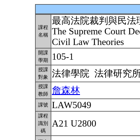
最高法院裁判與民法
課程
The Supreme Court Dec
名稱
Civil Law Theories
開課
105-1
學期
授課
法律學院 法律研究
對象
授課
詹森林
教師
LAW5049
課號
課程
A21 U2800
識別
碼