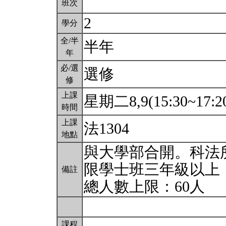
班次
2
學分
全/半
半年
年
必/選
選修
修
上課
星期二8,9(15:30~17:2
時間
上課
法1304
地點
與大學部合開。科法
限學士班三年級以上
備註
總人數上限：60人
課程