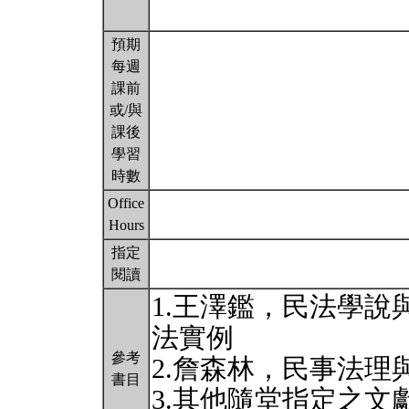
預期
每週
課前
或/與
課後
學習
時數
Office
Hours
指定
閱讀
1.王澤鑑，民法學說
法實例
參考
2.詹森林，民事法理與
書目
3.其他隨堂指定之文