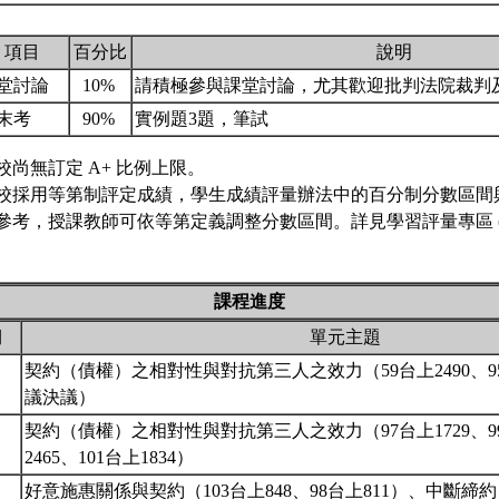
項目
百分比
說明
堂討論
10%
請積極參與課堂討論，尤其歡迎批判法院裁判
末考
90%
實例題3題，筆試
校尚無訂定 A+ 比例上限。
校採用等第制評定成績，學生成績評量辦法中的百分制分數區間
參考，授課教師可依等第定義調整分數區間。詳見學習評量專區 
課程進度
期
單元主題
契約（債權）之相對性與對抗第三人之效力（59台上2490、9
議決議）
契約（債權）之相對性與對抗第三人之效力（97台上1729、99台
2465、101台上1834）
好意施惠關係與契約（103台上848、98台上811）、中斷締約（