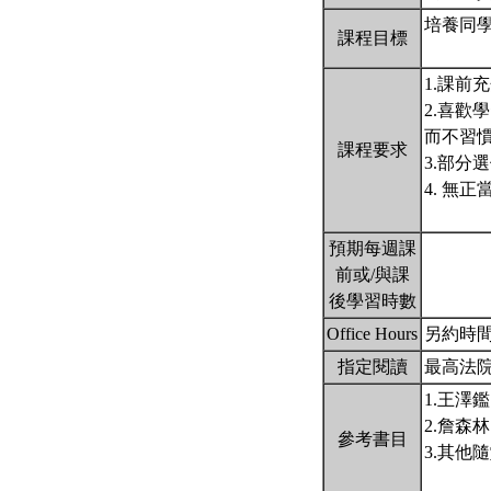
培養同
課程目標
1.課前
2.喜
而不習
課程要求
3.部
4. 無
預期每週課
前或/與課
後學習時數
Office Hours
另約時間
指定閱讀
最高法
1.王澤
2.詹森
參考書目
3.其他