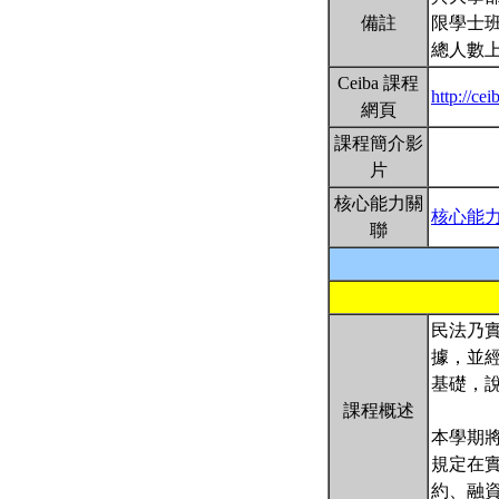
備註
限學士
總人數上
Ceiba 課程
http://ce
網頁
課程簡介影
片
核心能力關
核心能
聯
民法乃
據，並
基礎，
課程概述
本學期
規定在
約、融