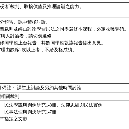
學分析裁判、取捨價值及推理論辯之能力。
充分預習、課中積極討論。
歡學習裁判及經由討論學習民法之同學選修本課程，必定收穫豐碩
慣與人討論者，請切勿選修。
分選修同學應上台報告，其餘同學應就該報告提出意見。
正當理由缺席2次以上者，不給及格成績。
 備註： 課堂上討論及另約其他時間討論
院相關裁判
鑑，民法學說與判例研究1-8冊、法律思維與民法實例
林，民事法理與判決研究1-7冊
隨堂指定之文獻