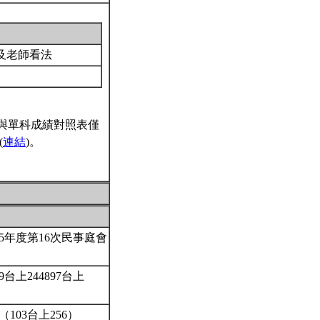
及老師看法
與單科成績對照表僅
(
連結
)。
5年度第16次民事庭會
上244897台上
103台上256）