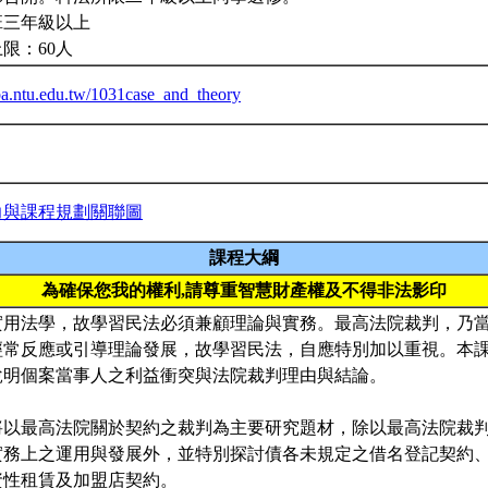
班三年級以上
限：60人
iba.ntu.edu.tw/1031case_and_theory
力與課程規劃關聯圖
課程大綱
為確保您我的權利,請尊重智慧財產權及不得非法影印
實用法學，故學習民法必須兼顧理論與實務。最高法院裁判，乃
經常反應或引導理論發展，故學習民法，自應特別加以重視。本
說明個案當事人之利益衝突與法院裁判理由與結論。
將以最高法院關於契約之裁判為主要研究題材，除以最高法院裁
實務上之運用與發展外，並特別探討債各未規定之借名登記契約
資性租賃及加盟店契約。