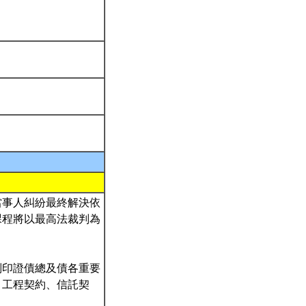
當事人糾紛最終解決依
課程將以最高法裁判為
判印證債總及債各重要
、工程契約、信託契