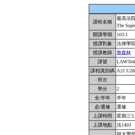
最高法
課程名稱
The Supr
開課學期
103-1
授課對象
法律學
授課教師
詹森林
課號
LAW50
課程識別碼
A21 U2
班次
學分
2
全/半年
半年
必/選修
選修
上課時間
星期三3,4(
上課地點
法1403
與大學