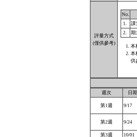
No.
1.
課
2.
期
評量方式
(僅供參考)
本
本
供
週次
日
第1週
9/17
第2週
9/24
第3週
10/01