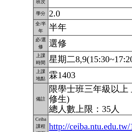
班次
2.0
學分
全/半
半年
年
必/選
選修
修
上課
星期二8,9(15:30~17:2
時間
上課
霖1403
地點
限學士班三年級以上 
修生)
備註
總人數上限：35人
Ceiba
http://ceiba.ntu.edu
課程