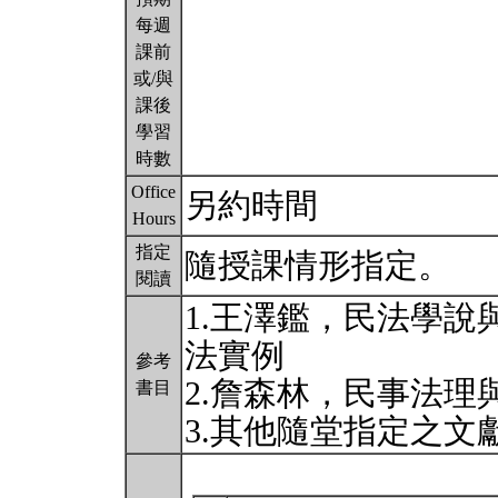
每週
課前
或/與
課後
學習
時數
Office
另約時間
Hours
指定
隨授課情形指定。
閱讀
1.王澤鑑，民法學說
法實例
參考
2.詹森林，民事法理與
書目
3.其他隨堂指定之文