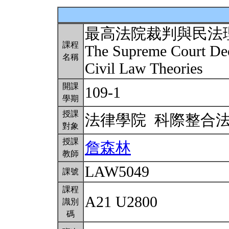
最高法院裁判與民法
課程
The Supreme Court Dec
名稱
Civil Law Theories
開課
109-1
學期
授課
法律學院 科際整合
對象
授課
詹森林
教師
LAW5049
課號
課程
A21 U2800
識別
碼