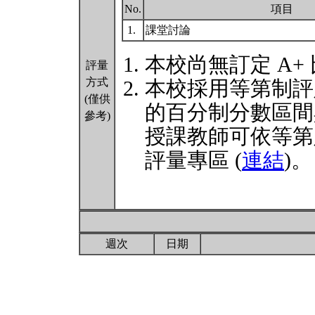
No.
項目
1.
課堂討論
本校尚無訂定 A+
評量
方式
本校採用等第制評
(僅供
的百分制分數區間
參考)
授課教師可依等第
評量專區 (
連結
)。
週次
日期