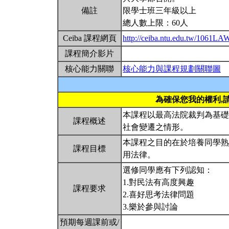
備註
限學士班三年級以上
總人數上限：60人
Ceiba 課程網頁
http://ceiba.ntu.edu.tw/1061L
課程簡介影片
核心能力關聯
核心能力與課程規劃關聯圖
為確保您我的權利,
本課程以最高法院裁判為基礎
課程概述
社會變遷之情形。
本課程之目的在於培養同學熟
課程目標
用法律。
選修同學應有下列認知：
1.對民法有高度興趣
課程要求
2.喜好思考法律問題
3.樂於參與討論
預期每週課前或/