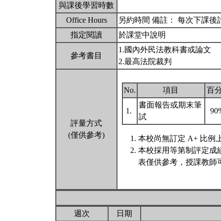
與課後學習時數
Office Hours
另約時間 備註： 每次下課
指定閱讀
於課堂中說明
1.國內外民法教科書或論文
參考書目
2.最高法院裁判
No.
項目
百
書面報告或期末筆
1.
90
試
評量方式
(僅供參考)
本校尚無訂定 A+ 比例
本校採用等第制評定成
表僅供參考，授課教師
週次
日期