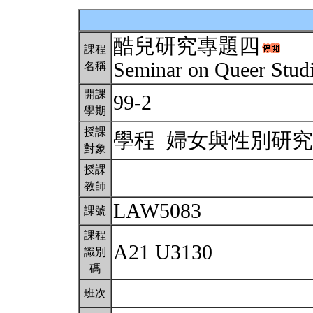
酷兒研究專題四
課程
Seminar on Queer Stu
名稱
開課
99-2
學期
授課
學程 婦女與性別研
對象
授課
教師
LAW5083
課號
課程
A21 U3130
識別
碼
班次