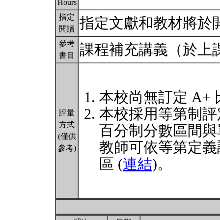
Hours
指定
指定文獻和教材將於
閱讀
參考
課程補充講義（於上
書目
本校尚無訂定 A+
本校採用等第制評
評量
方式
百分制分數區間與
(僅供
教師可依等第定義
參考)
區 (
連結
)。