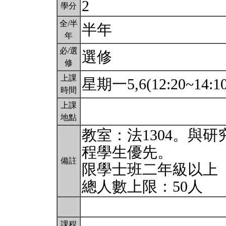
2
學分
全/半
半年
年
必/選
選修
修
上課
星期一5,6(12:20~14:1
時間
上課
地點
教室：法1304。與
程學生優先。
備註
限學士班二年級以上
總人數上限：50人
課程