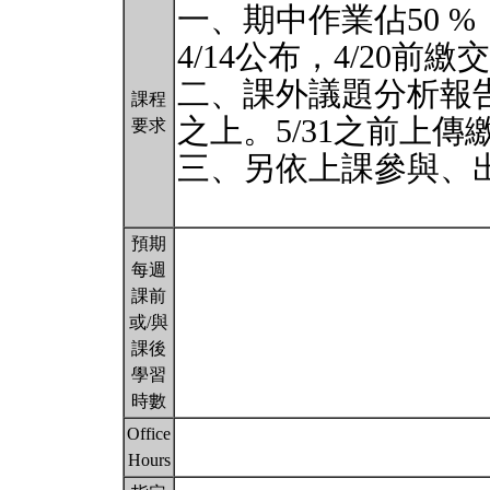
一、期中作業佔50 %
4/14公布，4/20前繳
二、課外議題分析報
課程
之上。5/31之前上傳
要求
三、另依上課參與、
預期
每週
課前
或/與
課後
學習
時數
Office
Hours