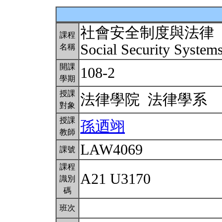
社會安全制度與法律
課程
Social Security Syste
名稱
開課
108-2
學期
授課
法律學院 法律學系
對象
授課
孫迺翊
教師
LAW4069
課號
課程
A21 U3170
識別
碼
班次