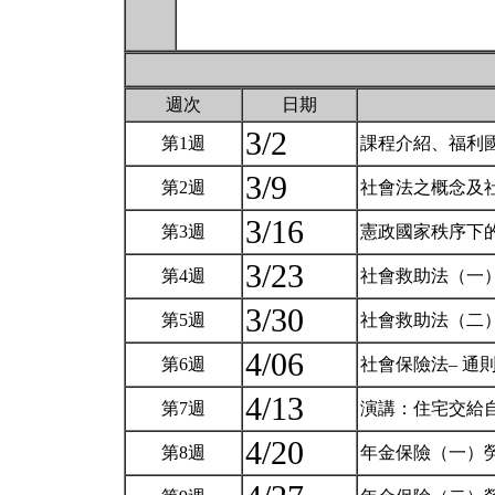
週次
日期
3/2
第1週
課程介紹、福利
3/9
第2週
社會法之概念及
3/16
第3週
憲政國家秩序下
3/23
第4週
社會救助法（一
3/30
第5週
社會救助法（二
4/06
第6週
社會保險法– 通
4/13
第7週
演講：住宅交給
4/20
第8週
年金保險（一）