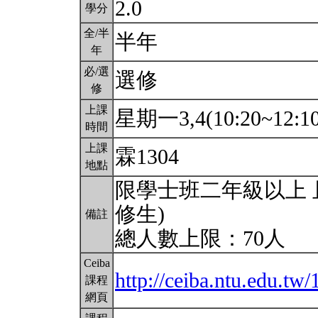
2.0
學分
全/半
半年
年
必/選
選修
修
上課
星期一3,4(10:20~12:1
時間
上課
霖1304
地點
限學士班二年級以上 
修生)
備註
總人數上限：70人
Ceiba
http://ceiba.ntu.edu.
課程
網頁