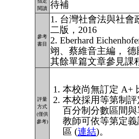
指定
待補
閱讀
1. 台灣社會法與社
二版，2016
參考
2. Eberhard Eic
書目
翊、蔡維音主編， 德
其餘單篇文章參見課
本校尚無訂定 A+
本校採用等第制評
評量
方式
百分制分數區間與
(僅供
教師可依等第定義
參考)
區 (
連結
)。