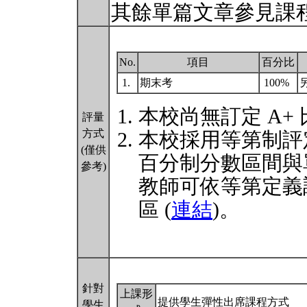
其餘單篇文章參見課
No.
項目
百分比
1.
期末考
100%
本校尚無訂定 A+
評量
方式
本校採用等第制評
(僅供
百分制分數區間與
參考)
教師可依等第定義
區 (
連結
)。
針對
上課形
提供學生彈性出席課程方式
學生