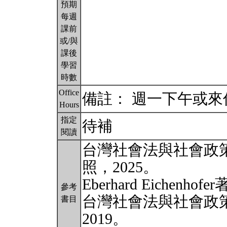
預期
每週
課前
或/與
課後
學習
時數
Office
備註： 週一下午或
Hours
指定
待補
閱讀
台灣社會法與社會政
照，2025。
Eberhard Eiche
參考
台灣社會法與社會政
書目
2019。