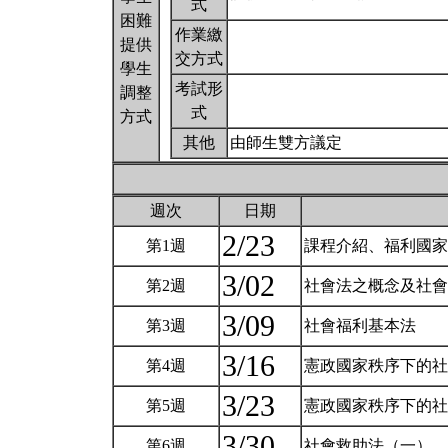
式
困難
作業繳
提供
交方式
學生
考試形
調整
式
方式
其他
由師生雙方議定
週次
日期
2/23
第1週
課程介紹、福利國
3/02
第2週
社會法之概念及社
3/09
第3週
社會福利基本法
3/16
第4週
憲政國家秩序下的
3/23
第5週
憲政國家秩序下的
3/30
第6週
社會救助法（一）