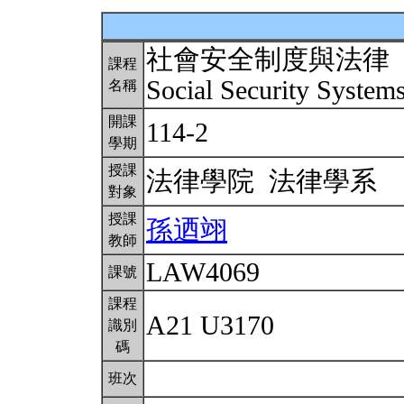
社會安全制度與法律
課程
Social Security Syste
名稱
開課
114-2
學期
授課
法律學院 法律學系
對象
授課
孫迺翊
教師
LAW4069
課號
課程
A21 U3170
識別
碼
班次