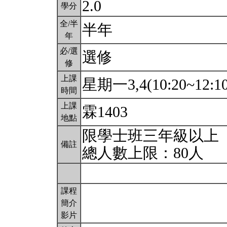
2.0
學分
全/半
半年
年
必/選
選修
修
上課
星期一3,4(10:20~12:1
時間
上課
霖1403
地點
限學士班三年級以上
備註
總人數上限：80人
課程
簡介
影片