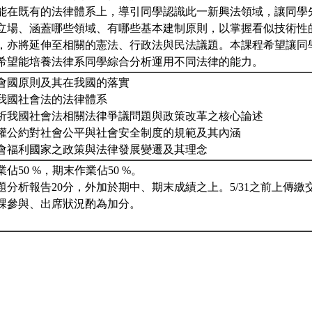
能在既有的法律體系上，導引同學認識此一新興法領域，讓同學
立場、涵蓋哪些領域、有哪些基本建制原則，以掌握看似技術性
，亦將延伸至相關的憲法、行政法與民法議題。本課程希望讓同
希望能培養法律系同學綜合分析運用不同法律的能力。
會國原則及其在我國的落實
我國社會法的法律體系
析我國社會法相關法律爭議問題與政策改革之核心論述
權公約對社會公平與社會安全制度的規範及其內涵
會福利國家之政策與法律發展變遷及其理念
佔50 %，期末作業佔50 %。
題分析報告20分，外加於期中、期末成績之上。5/31之前上傳繳
課參與、出席狀況酌為加分。