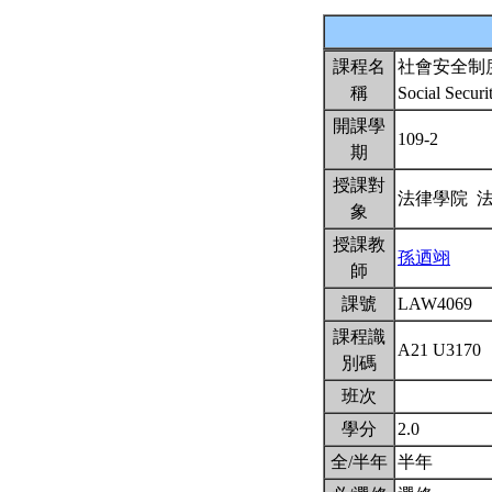
課程名
社會安全制
稱
Social Secur
開課學
109-2
期
授課對
法律學院 
象
授課教
孫迺翊
師
課號
LAW4069
課程識
A21 U3170
別碼
班次
學分
2.0
全/半年
半年