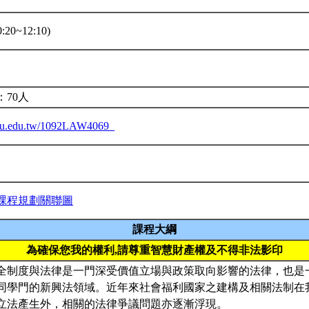
20~12:10)
：70人
.ntu.edu.tw/1092LAW4069_
課程規劃關聯圖
課程大綱
為確保您我的權利,請尊重智慧財產權及不得非法影印
全制度與法律是一門深受價值立場與政策取向影響的法律，也是
同學門的新興法領域。近年來社會福利國家之建構及相關法制在
立法產生外，相關的法律爭議問題亦逐漸浮現。