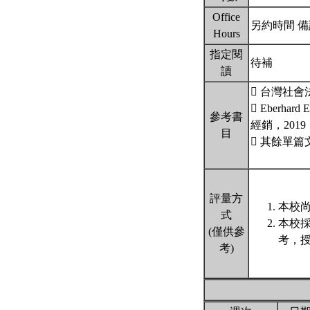
Office
另約時間 
Hours
指定閱
待補
讀
 台灣社
 Eber
參考書
經銷，2019
目
 其餘單
評量方
本校尚
式
本校
(僅供參
考，授
考)