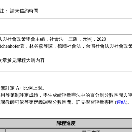
備註： 請來信約時間
會法與社會政策學會主編，社會法，三版，元照，2020
hard Eichenhofer著，林谷燕等譯，德國社會法，台灣社會法與社
篇文章參見課程大綱內容
無訂定 A+ 比例上限。
採用等第制評定成績，學生成績評量辦法中的百分制分數區間與
課教師可依等第定義調整分數區間。詳見學習評量專區 (
連結
)。
課程進度