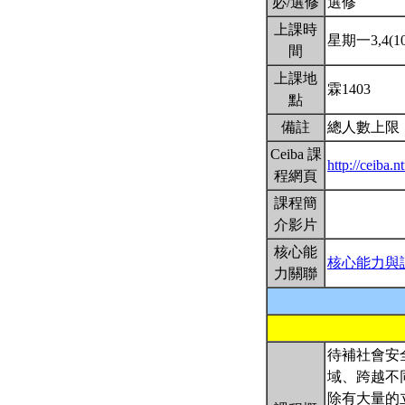
必/選修
選修
上課時
星期一3,4(10:
間
上課地
霖1403
點
備註
總人數上限
Ceiba 課
http://ceiba
程網頁
課程簡
介影片
核心能
核心能力與
力關聯
待補社會安
域、跨越不
除有大量的