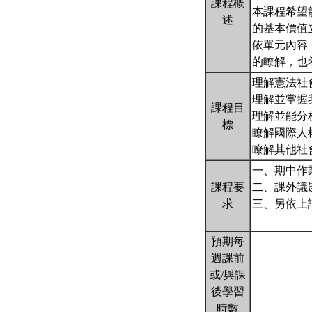
課程概
本課程希望
述
的基本價值
依單元內容
的瞭解，也
理解憲法社
理解並掌握
課程目
理解並能分
標
瞭解國際人
瞭解其他社
一、期中作業
課程要
二、課外議
求
三、另依上
預期每
週課前
或/與課
後學習
時數