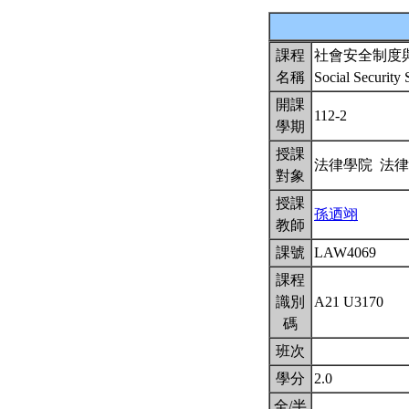
課程
社會安全制度
名稱
Social Securit
開課
112-2
學期
授課
法律學院 法
對象
授課
孫迺翊
教師
課號
LAW4069
課程
識別
A21 U3170
碼
班次
學分
2.0
全/半