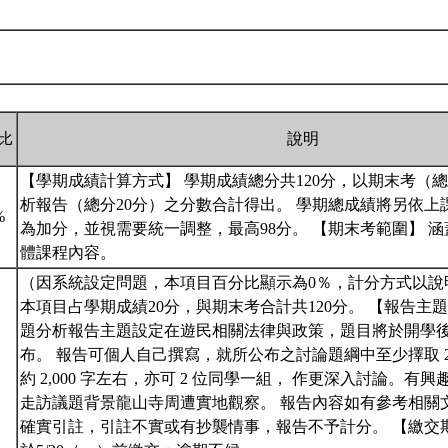
比
說明
【學期成績計算方式】 學期成績總分共120分，以期末考（總
析報告（總分20分）之分數合計得出。 學期總成績將另依上
%
為加分，並視需要統一調整，最高98分。 【期末考範圍】 
體課程內容。
（因系統設定問題，本項目百分比顯示為0％，計分方式以說
本項目占學期成績20分，與期末考合計共120分。 【報告主
題分析報告主題設定在遊民相關法律與政策，題目將於開學後兩週於 
布。 報告可個人自己撰寫，就所公布之討論題綱中至少擇取 
%
約 2,000 字左右，亦可 2 位同學一組， 作更深入討論。有
走訪議題背景龍山寺周遭實地觀察。 報告內容如有參考相關
確實引註，引註不實或有抄襲情事，報告不予計分。 【繳交