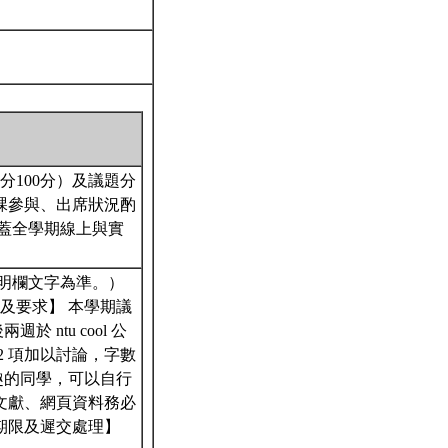
分100分）及議題分
課參與、出席狀況酌
涵蓋全學期線上與實
明欄文字為準。）
題及要求】 本學期議
ntu cool 公
2 項加以討論，字數
興趣的同學，可以自行
文獻、網頁資料務必
期限及遲交處理】