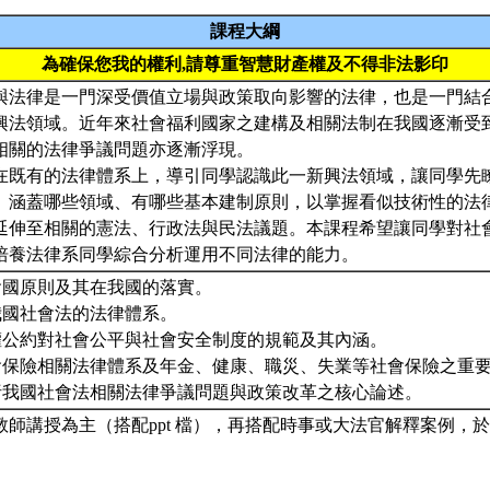
課程大綱
為確保您我的權利,請尊重智慧財產權及不得非法影印
與法律是一門深受價值立場與政策取向影響的法律，也是一門結
興法領域。近年來社會福利國家之建構及相關法制在我國逐漸受
相關的法律爭議問題亦逐漸浮現。
在既有的法律體系上，導引同學認識此一新興法領域，讓同學先
、涵蓋哪些領域、有哪些基本建制原則，以掌握看似技術性的法
延伸至相關的憲法、行政法與民法議題。本課程希望讓同學對社
培養法律系同學綜合分析運用不同法律的能力。
社會國原則及其在我國的落實。
我國社會法的法律體系。
人權公約對社會公平與社會安全制度的規範及其內涵。
社會保險相關法律體系及年金、健康、職災、失業等社會保險之重
分析我國社會法相關法律爭議問題與政策改革之核心論述。
教師講授為主（搭配ppt 檔），再搭配時事或大法官解釋案例，