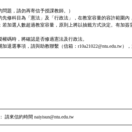
】
的問題，請勿再寄信予授課教師。）
的先修科目為「憲法」及「行政法」，在教室容量的容許範圍內
；若加選人數超過教室容量，原則上將以抽籤方式決定。有加簽
。
授權碼時，將確認是否修過憲法及行政法。
退選事項，請與助教聯繫（信箱：r10a21022@ntu.edu.t
來信約時間 naiyisun@ntu.edu.tw