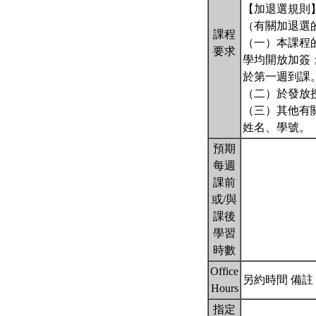
【加退選規則
（有關加退選
課程
（一）本課程
要求
學均開放加簽
於第一週到課
（二）於發放
（三）其他有關加
姓名、學號。
預期
每週
課前
或/與
課後
學習
時數
Office
另約時間 備註： 請
Hours
指定