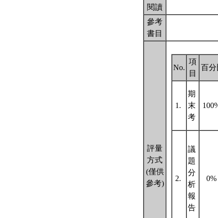
閱讀
參考
書目
項
No.
百分
目
期
1.
末
100
考
評量
議
方式
題
(僅供
分
2.
0
參考)
析
報
告