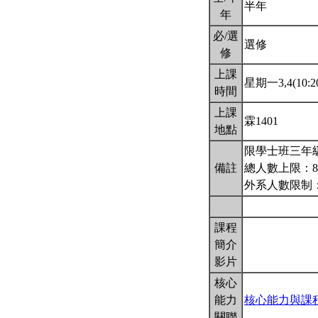
半年
年
必/選
選修
修
上課
星期一3,4(10:20
時間
上課
霖1401
地點
限學士班三年
備註
總人數上限：8
外系人數限制
課程
簡介
影片
核心
能力
核心能力與課
關聯