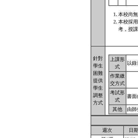
本校尚無
本校採用
考，授課
針對
上課形
以錄
學生
式
困難
作業繳
提供
交方式
學生
考試形
調整
書面
式
方式
其他
由師
週次
日