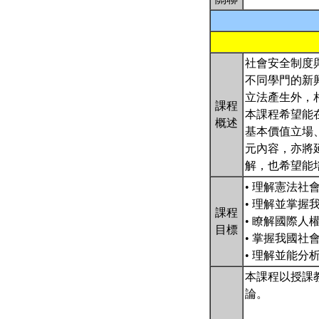
社會安全制度
不同學門的新
立法產生外，
課程
本課程希望能
概述
基本價值立場
元內容，亦將
解，也希望能
• 理解憲法
• 理解並掌握
課程
• 瞭解國際
目標
• 掌握我國
• 理解並能
本課程以授課
論。