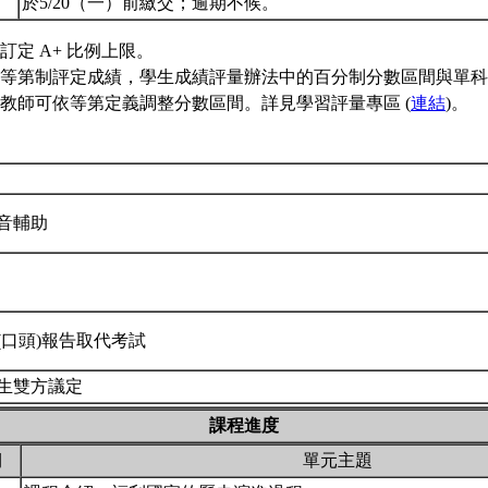
於5/20（一）前繳交；逾期不候。
訂定 A+ 比例上限。
等第制評定成績，學生成績評量辦法中的百分制分數區間與單科
教師可依等第定義調整分數區間。詳見學習評量專區 (
連結
)。
音輔助
(口頭)報告取代考試
生雙方議定
課程進度
期
單元主題