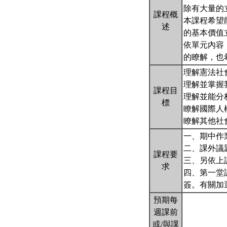
除有大量的
課程概
本課程希望
述
的基本價值
依單元內容
的瞭解，也
理解憲法社
理解並掌握
課程目
理解並能分
標
瞭解國際人
瞭解其他社
一、期中作業
二、課外議
課程要
三、另依上
求
四、第一堂
簽。有關加選問
預期每
週課前
或/與課