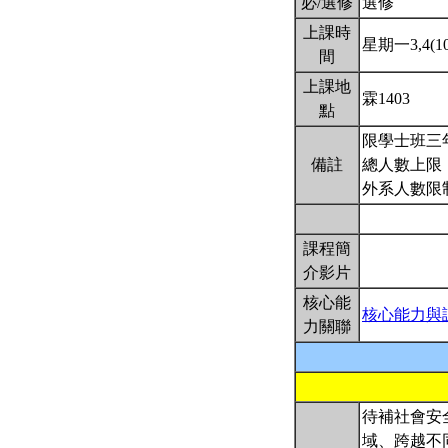
必/選修
選修
上課時
星期一3,4(10:
間
上課地
霖1403
點
限學士班三
備註
總人數上限：
外系人數限
課程簡
介影片
核心能
核心能力與
力關聯
待補社會安
域、跨越不