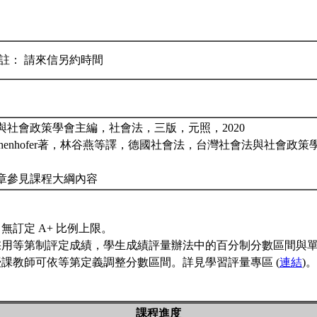
備註： 請來信另約時間
與社會政策學會主編，社會法，三版，元照，2020
rd Eichenhofer著，林谷燕等譯，德國社會法，台灣社會法與社會
章參見課程大綱內容
無訂定 A+ 比例上限。
採用等第制評定成績，學生成績評量辦法中的百分制分數區間與
課教師可依等第定義調整分數區間。詳見學習評量專區 (
連結
)。
課程進度