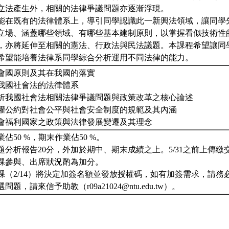
立法產生外，相關的法律爭議問題亦逐漸浮現。
能在既有的法律體系上，導引同學認識此一新興法領域，讓同學
立場、涵蓋哪些領域、有哪些基本建制原則，以掌握看似技術性
，亦將延伸至相關的憲法、行政法與民法議題。本課程希望讓同
希望能培養法律系同學綜合分析運用不同法律的能力。
會國原則及其在我國的落實
我國社會法的法律體系
析我國社會法相關法律爭議問題與政策改革之核心論述
權公約對社會公平與社會安全制度的規範及其內涵
會福利國家之政策與法律發展變遷及其理念
佔50 %，期末作業佔50 %。
題分析報告20分，外加於期中、期末成績之上。5/31之前上傳繳
課參與、出席狀況酌為加分。
課（2/14）將決定加簽名額並發放授權碼，如有加簽需求，請務
題，請來信予助教（r09a21024@ntu.edu.tw）。