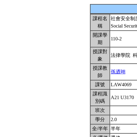
課程名
社會安全制
稱
Social Secur
開課學
110-2
期
授課對
法律學院 
象
授課教
孫迺翊
師
課號
LAW4069
課程識
A21 U3170
別碼
班次
學分
2.0
全/半年
半年