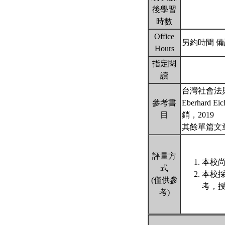
後學習
時數
Office
另約時間 
Hours
指定閱
讀
台灣社會法
參考書
Eberha
目
銷，2019
其餘單篇文
評量方
本校尚
式
本校
(僅供參
考，授
考)