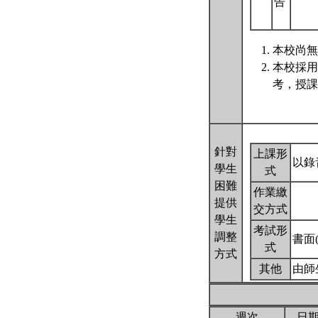
告
本校尚無
本校採用
考，授課
針對
上課形
以錄
學生
式
困難
作業繳
提供
交方式
學生
考試形
調整
書面
式
方式
其他
由師
週次
日