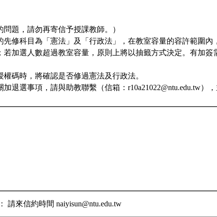
】
的問題，請勿再寄信予授課教師。）
的先修科目為「憲法」及「行政法」，在教室容量的容許範圍內
；若加選人數超過教室容量，原則上將以抽籤方式決定。有加簽
。
授權碼時，將確認是否修過憲法及行政法。
退選事項，請與助教聯繫（信箱：r10a21022@ntu.edu.t
來信約時間 naiyisun@ntu.edu.tw