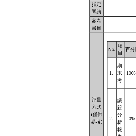
指定
閱讀
參考
書目
項
No.
百分
目
期
1.
末
100
考
評量
議
方式
題
(僅供
分
2.
0
參考)
析
報