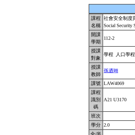
課程
社會安全制度
名稱
Social Securit
開課
112-2
學期
授課
學程 人口學
對象
授課
孫迺翊
教師
課號
LAW4069
課程
識別
A21 U3170
碼
班次
學分
2.0
全/半