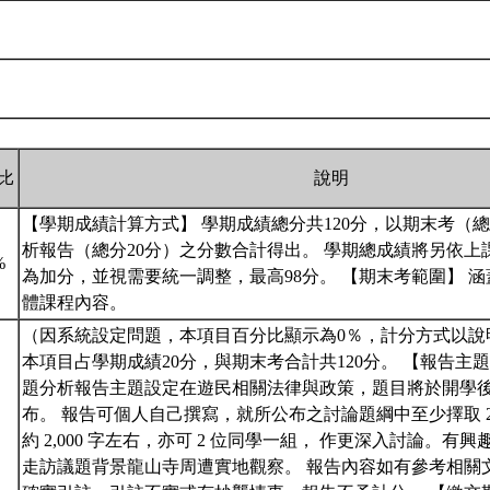
比
說明
【學期成績計算方式】 學期成績總分共120分，以期末考（總
析報告（總分20分）之分數合計得出。 學期總成績將另依上
%
為加分，並視需要統一調整，最高98分。 【期末考範圍】 
體課程內容。
（因系統設定問題，本項目百分比顯示為0％，計分方式以說
本項目占學期成績20分，與期末考合計共120分。 【報告主
題分析報告主題設定在遊民相關法律與政策，題目將於開學後兩週於 
布。 報告可個人自己撰寫，就所公布之討論題綱中至少擇取 
%
約 2,000 字左右，亦可 2 位同學一組， 作更深入討論。有
走訪議題背景龍山寺周遭實地觀察。 報告內容如有參考相關