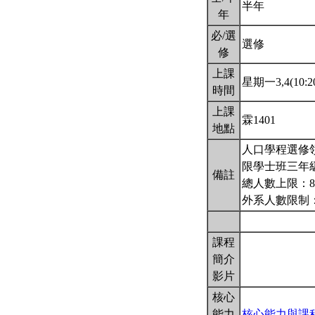
半年
年
必/選
選修
修
上課
星期一3,4(10:20
時間
上課
霖1401
地點
人口學程選修
限學士班三年
備註
總人數上限：8
外系人數限制
課程
簡介
影片
核心
能力
核心能力與課