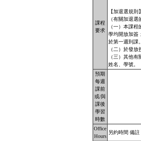
【加退選規則
（有關加退選
課程
（一）本課程
要求
學均開放加簽
於第一週到課
（二）於發放
（三）其他有關加
姓名、學號。
預期
每週
課前
或/與
課後
學習
時數
Office
另約時間 備註： 請
Hours