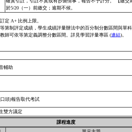
確實引註，引註不實或有抄襲情事，報告不予計分。 【繳交
於5/20（一）前繳交；逾期不候。
訂定 A+ 比例上限。
等第制評定成績，學生成績評量辦法中的百分制分數區間與單科
教師可依等第定義調整分數區間。詳見學習評量專區 (
連結
)。
音輔助
(口頭)報告取代考試
生雙方議定
課程進度
期
單元主題