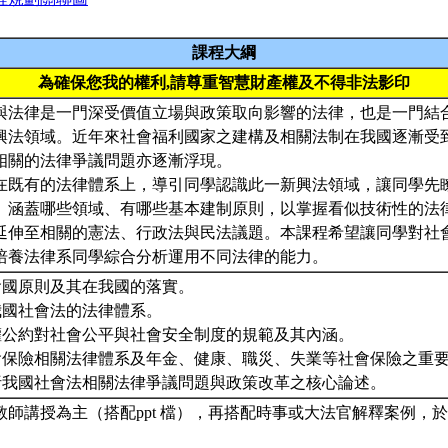
課程大綱
為確保您我的權利,請尊重智慧財產權及不得非法影印
與法律是一門深受價值立場與政策取向影響的法律，也是一門結
興法領域。近年來社會福利國家之建構及相關法制在我國逐漸受
相關的法律爭議問題亦逐漸浮現。
在既有的法律體系上，導引同學認識此一新興法領域，讓同學先
、涵蓋哪些領域、有哪些基本建制原則，以掌握看似技術性的法
延伸至相關的憲法、行政法與民法議題。本課程希望讓同學對社
培養法律系同學綜合分析運用不同法律的能力。
社會國原則及其在我國的落實。
我國社會法的法律體系。
人權公約對社會公平與社會安全制度的規範及其內涵。
社會保險相關法律體系及年金、健康、職災、失業等社會保險之重
分析我國社會法相關法律爭議問題與政策改革之核心論述。
教師講授為主（搭配ppt 檔），再搭配時事或大法官解釋案例，