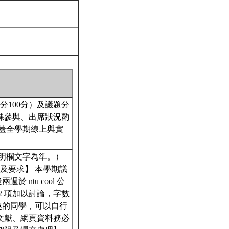
分100分）及議題分
課參與、出席狀況酌
涵蓋全學期線上與實
明欄文字為準。）
題及要求】 本學期議
ntu cool 公
2 項加以討論，字數
興趣的同學，可以自行
文獻、網頁資料務必