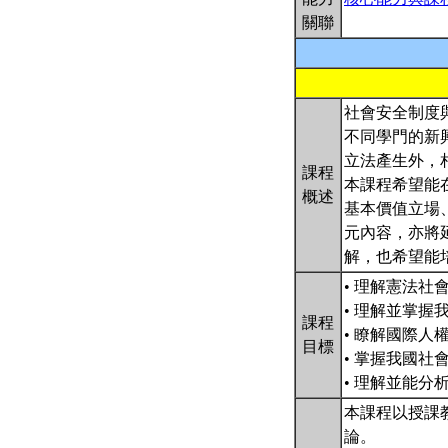
關聯
社會安全制度
不同學門的新
立法產生外，
課程
本課程希望能
概述
基本價值立場
元內容，亦將
解，也希望能
• 理解憲法
• 理解並掌握
課程
• 瞭解國際
目標
• 掌握我國
• 理解並能
本課程以授課
論。