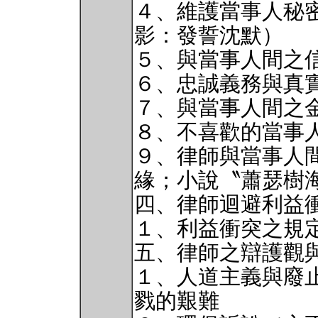
４、維護當事人秘
影：發誓沈默）
５、與當事人間之
６、忠誠義務與真
７、與當事人間之
８、不喜歡的當事
９、律師與當事人
緣；小說〝蕭瑟樹
四、律師迴避利益
１、利益衝突之規
五、律師之辯護觀
１、人道主義與廢
戮的艱難