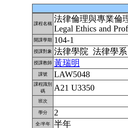
法律倫理與專業倫理
課程名稱
Legal Ethics and Prof
104-1
開課學期
法律學院 法律學
授課對象
黃瑞明
授課教師
LAW5048
課號
課程識別
A21 U3350
碼
班次
2
學分
半年
全/半年