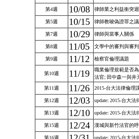
10/08
第4週
律師業之利益衝突
10/15
第5週
律師教唆偽證罪之
10/29
第7週
律師與當事人關係
11/05
第8週
文學中的審判 與 審
11/12
第9週
檢察官倫理議題
職業倫理規範是否為 
11/19
第10週
法官; 田中森一與
11/26
第11週
2015-台大法律倫
12/03
第12週
update: 2015-
12/10
第13週
update: 2015-
12/24
第15週
漢城與新竹法官的
12/31
第16週
update: 2015-