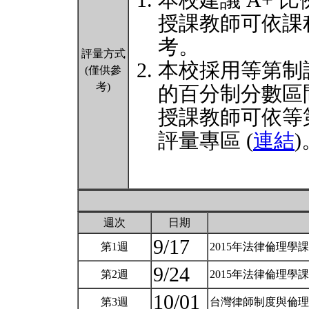
本校建議 A+ 比
授課教師可依課
考。
評量方式
本校採用等第制
(僅供參
考)
的百分制分數區
授課教師可依等
評量專區 (
連結
)
週次
日期
9/17
第1週
2015年法律倫理學
9/24
第2週
2015年法律倫理學
10/01
第3週
台灣律師制度與倫