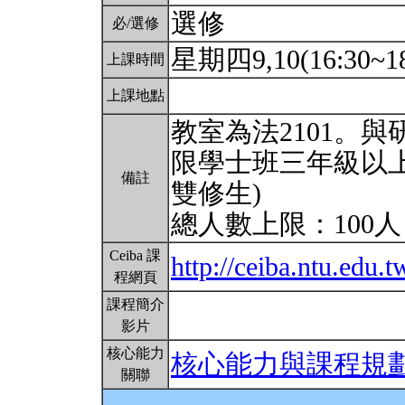
選修
必/選修
星期四9,10(16:30~18
上課時間
上課地點
教室為法2101。
限學士班三年級以上
備註
雙修生)
總人數上限：100
Ceiba 課
http://ceiba.ntu.ed
程網頁
課程簡介
影片
核心能力
核心能力與課程規
關聯