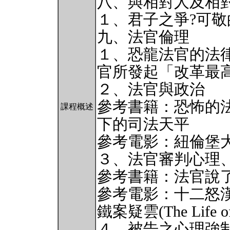
八、與相對人及相
１、君子之爭?可敬
九、法官倫理
１、恐龍法官的法
官所發起「改革最
２、法官與政治
參考書籍：恐怖的法官（F
課程概述
下的司法天平
參考電影：紐倫堡
３、法官審判心理
參考書籍：法官說
參考電影：十二怒漢
鐵案疑雲(The Life of
４、被告之心理強