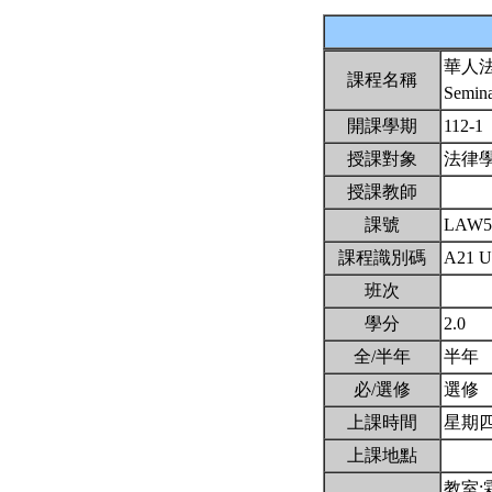
華人
課程名稱
Semina
開課學期
112-1
授課對象
法律
授課教師
課號
LAW5
課程識別碼
A21 
班次
學分
2.0
全/半年
半年
必/選修
選修
上課時間
星期四6,
上課地點
教室: