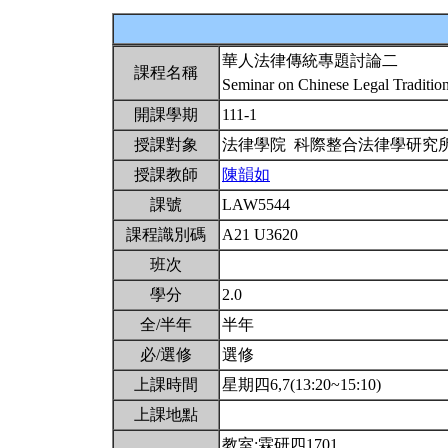
華人法律傳統專題討論二
課程名稱
Seminar on Chinese Legal Traditio
開課學期
111-1
授課對象
法律學院 科際整合法律學研究
授課教師
陳韻如
課號
LAW5544
課程識別碼
A21 U3620
班次
學分
2.0
全/半年
半年
必/選修
選修
上課時間
星期四6,7(13:20~15:10)
上課地點
教室:霖研四1701。