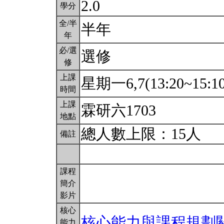
2.0
學分
全/半
半年
年
必/選
選修
修
上課
星期一6,7(13:20~15:1
時間
上課
霖研六1703
地點
總人數上限：15人
備註
課程
簡介
影片
核心
核心能力與課程規劃
能力