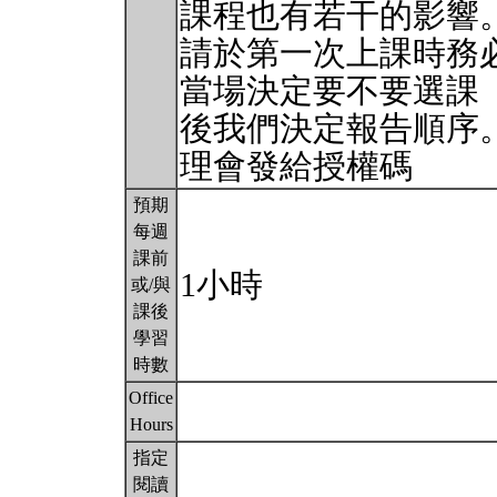
課程也有若干的影響
請於第一次上課時務
當場決定要不要選課
後我們決定報告順序
理會發給授權碼
預期
每週
課前
1小時
或/與
課後
學習
時數
Office
Hours
指定
閱讀