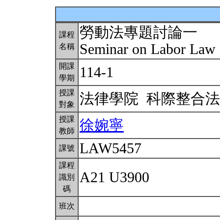
勞動法專題討論一
課程
Seminar on Labor Law 
名稱
開課
114-1
學期
授課
法律學院 科際整合
對象
授課
徐婉寧
教師
LAW5457
課號
課程
A21 U3900
識別
碼
班次