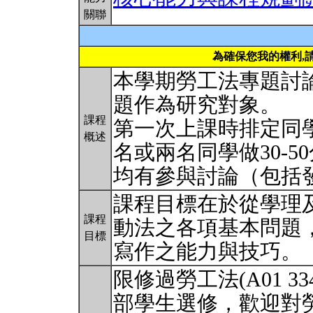
關聯
為確保您我的權利,
本學期勞工法專題討
題作為研究對象。
課程
第一次上課時排定同
概述
名或兩名同學做30-
均有參與討論（包括
課程目標在於從學理
課程
動法之各項基本問題
目標
寫作之能力與技巧。
限修過勞工法(A01 334
部學生選修，歡迎對