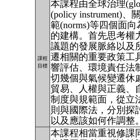
本課程由全球治理(globa
(policy instrument
範(norms)等四個
的建構。首先思考權
議題的發展脈絡以及
遷相關的重要政策工
課程
響評估、環境責任法
目標
切幾個與氣候變遷休
貿易、人權與正義、
制度與規範面，從立
則與國際法，分別探
以及應該如何作調整
本課程相當重視修課