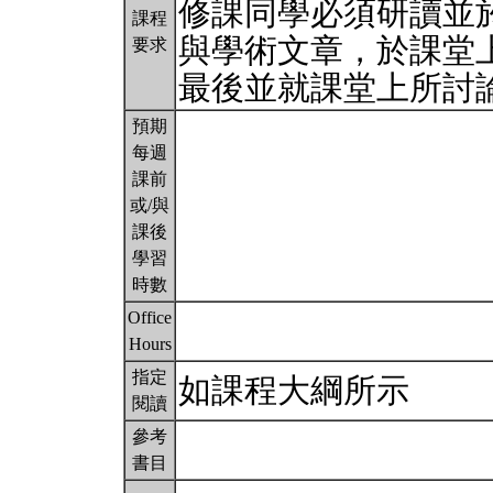
修課同學必須研讀並
課程
與學術文章，於課堂
要求
最後並就課堂上所討
預期
每週
課前
或/與
課後
學習
時數
Office
Hours
指定
如課程大綱所示
閱讀
參考
書目