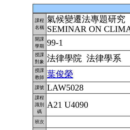
氣候變遷法專題研究
課程
SEMINAR ON CLIM
名稱
開課
99-1
學期
授課
法律學院 法律學系
對象
授課
葉俊榮
教師
LAW5028
課號
課程
A21 U4090
識別
碼
班次