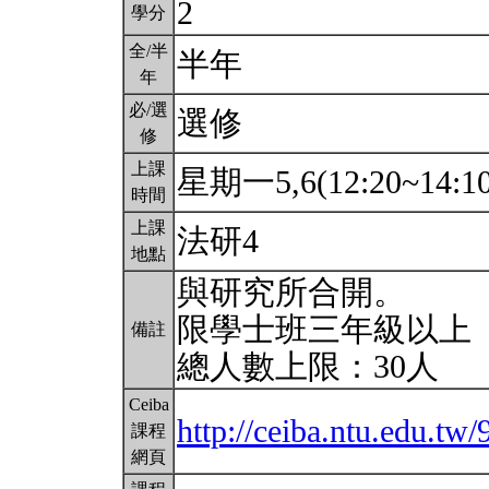
2
學分
全/半
半年
年
必/選
選修
修
上課
星期一5,6(12:20~14:1
時間
上課
法研4
地點
與研究所合開。
限學士班三年級以上
備註
總人數上限：30人
Ceiba
http://ceiba.ntu.edu.tw
課程
網頁