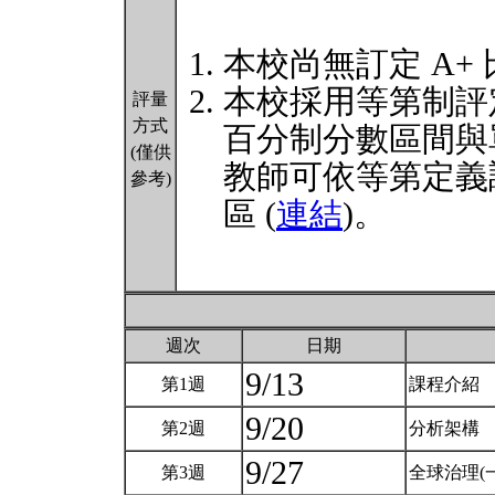
本校尚無訂定 A+
本校採用等第制評
評量
方式
百分制分數區間與
(僅供
教師可依等第定義
參考)
區 (
連結
)。
週次
日期
9/13
第1週
課程介紹
9/20
第2週
分析架構
9/27
第3週
全球治理(