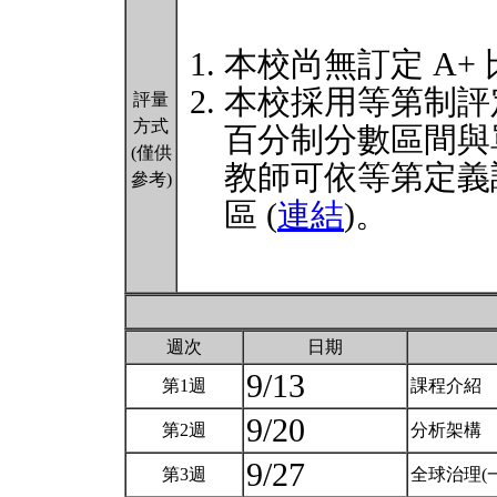
本校尚無訂定 A+
本校採用等第制評
評量
方式
百分制分數區間與
(僅供
教師可依等第定義
參考)
區 (
連結
)。
週次
日期
9/13
第1週
課程介紹
9/20
第2週
分析架構
9/27
第3週
全球治理(