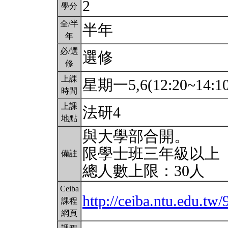
2
學分
全/半
半年
年
必/選
選修
修
上課
星期一5,6(12:20~14:1
時間
上課
法研4
地點
與大學部合開。
限學士班三年級以上
備註
總人數上限：30人
Ceiba
http://ceiba.ntu.edu.tw
課程
網頁