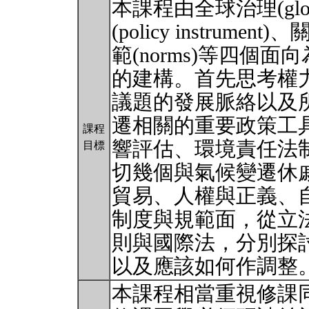
本課程由全球治理(globa
(policy instrument
範(norms)等四個
的建構。首先思考權
議題的發展脈絡以及
遷相關的重要政策工
課程
響評估、環境責任法
目標
切幾個與氣候變遷休
貿易、人權與正義、
制度與規範面，從立
則與國際法，分別探
以及應該如何作調整
本課程相當重視修課