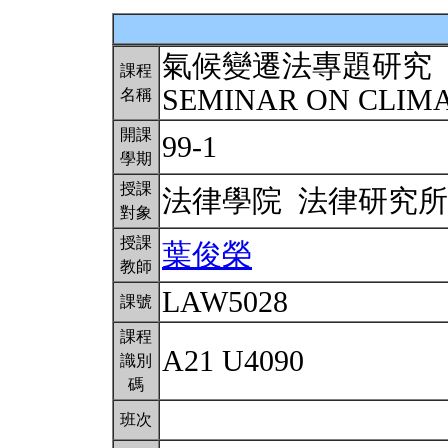
氣候變遷法專題研究
課程
SEMINAR ON CLIM
名稱
開課
99-1
學期
授課
法律學院 法律研究
對象
授課
葉俊榮
教師
LAW5028
課號
課程
A21 U4090
識別
碼
班次