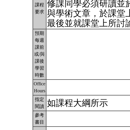
修課同學必須研讀並
課程
與學術文章，於課堂
要求
最後並就課堂上所討
預期
每週
課前
或/與
課後
學習
時數
Office
Hours
指定
如課程大綱所示
閱讀
參考
書目