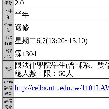
2.0
學分
全/半
半年
年
必/選
選修
修
上課
星期二6,7(13:20~15:10)
時間
上課
霖1304
地點
限法律學院學生(含輔系、雙修
備註
總人數上限：60人
Ceiba
http://ceiba.ntu.edu.tw/1101L
課程
網頁
課程
簡介