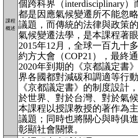
個跨科界（interdiscip
都是因應氣候變遷所不能忽
課程
議題，而傳統的法律與政策
概述
氣候變遷法學，是本課程著
2015年12月，全球一百九
約方大會（COP21），最終通過
2020年到期的《京都議定
界各國都對減碳和調適等行
《京都議定書》的制度設計
於世界、對於台灣、對於氣
本課程以授課教授的著作為
議題；同時也將關心與時俱
彰顯社會關懷。