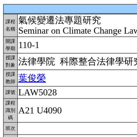
氣候變遷法專題研究
課程
Seminar on Climate Change L
名稱
開課
110-1
學期
授課
法律學院 科際整合法律學
對象
授課
葉俊榮
教師
LAW5028
課號
課程
A21 U4090
識別
碼
班次