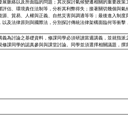
發展脈絡以及所面臨的問題；其次探討氣候變遷相關的重要政策
響評估、環境責任法制等，分析其利弊得失；接著關切幾個與氣
能源、貿易、人權與正義、自然災害與調適等等；最後進入制度
，以及法律原則與國際法，分別探討傳統法律架構面臨何等衝擊
講義為討論之基礎資料，修課同學必須研讀當週講義，並就指派
視修課同學的認真參與與課堂討論。同學並須選擇相關議題，撰