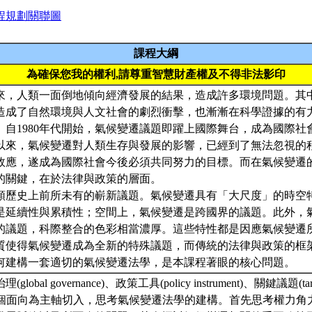
程規劃關聯圖
課程大綱
為確保您我的權利,請尊重智慧財產權及不得非法影印
來，人類一面倒地傾向經濟發展的結果，造成許多環境問題。其
造成了自然環境與人文社會的劇烈衝擊，也漸漸在科學證據的有
。自1980年代開始，氣候變遷議題即躍上國際舞台，成為國際社
以來，氣候變遷對人類生存與發展的影響，已經到了無法忽視的
效應，遂成為國際社會今後必須共同努力的目標。而在氣候變遷
的關鍵，在於法律與政策的層面。
類歷史上前所未有的嶄新議題。氣候變遷具有「大尺度」的時空
是延續性與累積性；空間上，氣候變遷是跨國界的議題。此外，
的議題，科際整合的色彩相當濃厚。這些特性都是因應氣候變遷
質使得氣候變遷成為全新的特殊議題，而傳統的法律與政策的框
何建構一套適切的氣候變遷法學，是本課程著眼的核心問題。
obal governance)、政策工具(policy instrument)、關鍵議題(targ
)等四個面向為主軸切入，思考氣候變遷法學的建構。首先思考權力