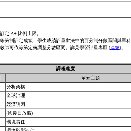
訂定 A+ 比例上限。
等第制評定成績，學生成績評量辦法中的百分制分數區間與單科
教師可依等第定義調整分數區間。詳見學習評量專區 (
連結
)。
課程進度
期
單元主題
分析架構
全球治理
經濟誘因
(國慶日放假)
環境責任
環境影響評估