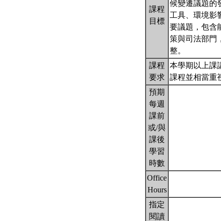
候變遷議題的
課程
工具、環境影
目標
要議題，包含
策與司法部門
整。
課程
本學期以上課
要求
課程並相當重
預期
每週
課前
或/與
課後
學習
時數
Office
Hours
指定
閱讀