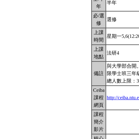
半年
年
必/選
選修
修
上課
星期一5,6(12:20
時間
上課
法研4
地點
與大學部合開
備註
限學士班三年
總人數上限：3
Ceiba
課程
http://ceiba.nt
網頁
課程
簡介
影片
核心