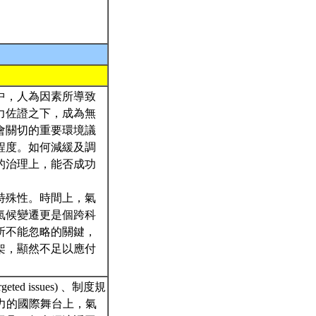
中，人為因素所導致
力佐證之下，成為無
會關切的重要環境議
程度。如何減緩及調
的治理上，能否成功
特殊性。時間上，氣
氣候變遷更是個跨科
所不能忽略的關鍵，
架，顯然不足以應付
eted issues) 、制度規
角力的國際舞台上，氣