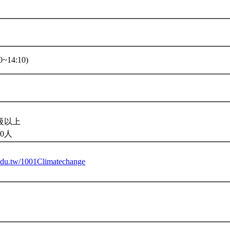
~14:10)
。
級以上
0人
u.edu.tw/1001Climatechange