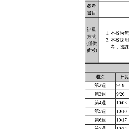
參考
書目
評量
本校尚無
方式
本校採用
(僅供
考，授課
參考)
週次
日
第2週
9/19
第3週
9/26
第4週
10/03
第5週
10/10
第6週
10/17
第7週
10/24