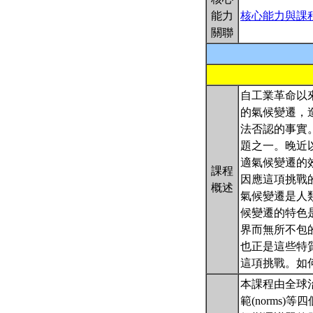
能力
核心能力與課
關聯
自工業革命以
的氣候變遷，
法否認的事實
題之一。晚近
適氣候變遷的
課程
因應這項挑戰
概述
氣候變遷是人
候變遷的特色
界而無所不包
也正是這些特
這項挑戰。如
本課程由全球治理(gl
範(norms