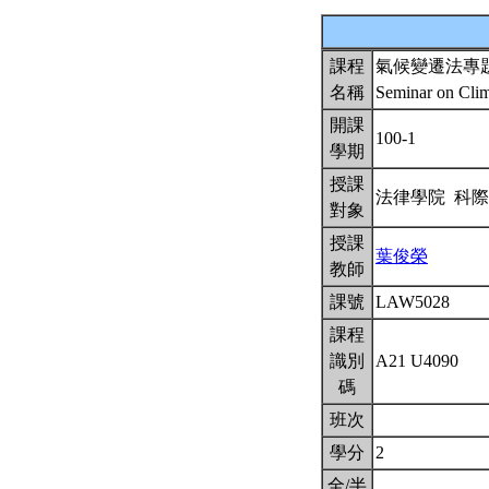
課程
氣候變遷法專
名稱
Seminar on Cli
開課
100-1
學期
授課
法律學院 科
對象
授課
葉俊榮
教師
課號
LAW5028
課程
識別
A21 U4090
碼
班次
學分
2
全/半