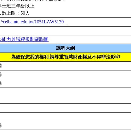
學士班三年級以上
人數上限：50人
p://ceiba.ntu.edu.tw/1051LAW5139_
心能力與課程規劃關聯圖
課程大綱
為確保您我的權利,請尊重智慧財產權及不得非法影印
補
補
補
補