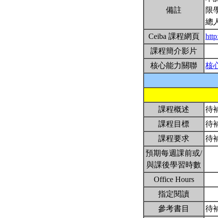
備註
限
總
Ceiba 課程網頁
htt
課程簡介影片
核心能力關聯
核
課程概述
待
課程目標
待
課程要求
待
預期每週課前或/
與課後學習時數
Office Hours
指定閱讀
參考書目
待