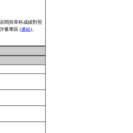
區間與單科成績對照
量專區 (
連結
)。