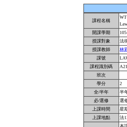
W
課程名稱
Law
開課學期
105
授課對象
法
授課教師
林
課號
LA
課程識別碼
A2
班次
學分
2
全/半年
半
必/選修
選
上課時間
星期三
上課地點
法1
本