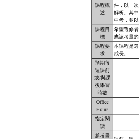
課程概
件，以一次
述
解析。其中
中考，並
課程目
希望選修者
標
應該考量的
課程要
本課程是選
求
成長。
預期每
週課前
或/與課
後學習
時數
Office
Hours
指定閱
讀
參考書