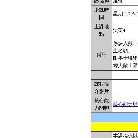
必/選修
選修
上課時
星期二9,A(16
間
上課地
法研4
點
修課人數1
生名額。
備註
限學士班學
總人數上限
課程簡
介影片
核心能
核心能力與
力關聯
本課程係以