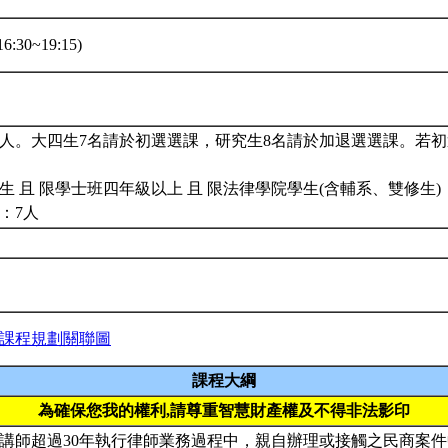
:30~19:15)
5人。大四生7名請於初選選課，研究生8名請於加退選選課。若
生 且 限學士班四年級以上 且 限法律學院學生(含輔系、雙修生)
：7人
課程規劃關聯圖
課程大綱
為確保您我的權利,請尊重智慧財產權及不得非法影印
講師超過30年執行律師業務過程中，親自辦理或接觸之民商案