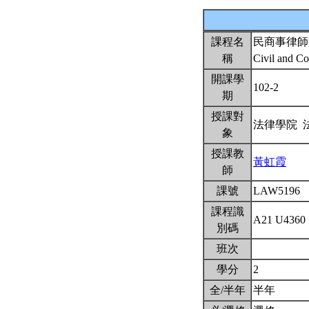
課程名
民商事律師
稱
Civil and C
開課學
102-2
期
授課對
法律學院 
象
授課教
黃虹霞
師
課號
LAW5196
課程識
A21 U4360
別碼
班次
學分
2
全/半年
半年