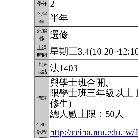
2
學分
全/半
半年
年
必/選
選修
修
上課
星期三3,4(10:20~12:1
時間
上課
法1403
地點
與學士班合開。
限學士班三年級以上 
備註
修生)
總人數上限：50人
Ceiba
http://ceiba.ntu.edu.
課程