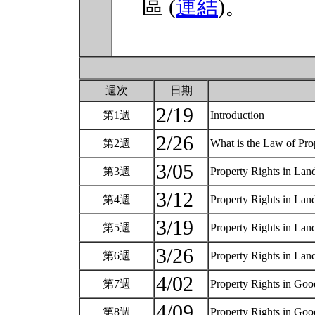
區 (
連結
)。
週次
日期
2/19
第1週
Introduction
2/26
第2週
What is the Law of Prop
3/05
第3週
Property Rights in Lan
3/12
第4週
Property Rights in Lan
3/19
第5週
Property Rights in Lan
3/26
第6週
Property Rights in Land
4/02
第7週
Property Rights in Good
4/09
第8週
Property Rights in Good