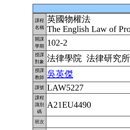
英國物權法
課程
The English Law of Pr
名稱
開課
102-2
學期
授課
法律學院 法律研究
對象
授課
吳英傑
教師
LAW5227
課號
課程
A21EU4490
識別
碼
班次