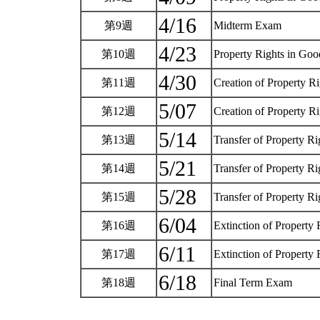
4/16
第9週
Midterm Exam
4/23
第10週
Property Rights in Goo
4/30
第11週
Creation of Property Ri
5/07
第12週
Creation of Property Ri
5/14
第13週
Transfer of Property Ri
5/21
第14週
Transfer of Property Rig
5/28
第15週
Transfer of Property Rig
6/04
第16週
Extinction of Property 
6/11
第17週
Extinction of Property 
6/18
第18週
Final Term Exam