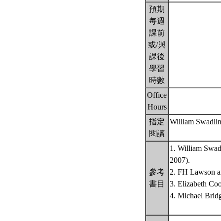
預期
每週
課前
或/與
課後
學習
時數
Office
Hours
指定
William Swadlin
閱讀
1. William Swad
2007).
參考
2. FH Lawson a
書目
3. Elizabeth C
4. Michael Brid