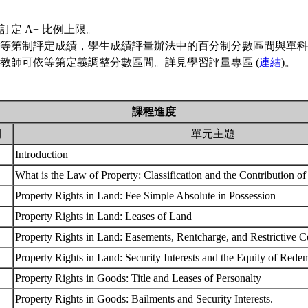
訂定 A+ 比例上限。
等第制評定成績，學生成績評量辦法中的百分制分數區間與單科
教師可依等第定義調整分數區間。詳見學習評量專區 (
連結
)。
課程進度
期
單元主題
Introduction
What is the Law of Property: Classification and the Contribution o
Property Rights in Land: Fee Simple Absolute in Possession
Property Rights in Land: Leases of Land
Property Rights in Land: Easements, Rentcharge, and Restrictive 
Property Rights in Land: Security Interests and the Equity of Red
Property Rights in Goods: Title and Leases of Personalty
Property Rights in Goods: Bailments and Security Interests.