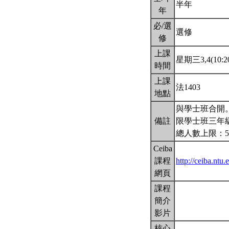
半年
年
必/選
選修
修
上課
星期三3,4(10:20
時間
上課
法1403
地點
與學士班合開
備註
限學士班三年級
總人數上限：5
Ceiba
課程
http://ceiba.n
網頁
課程
簡介
影片
核心