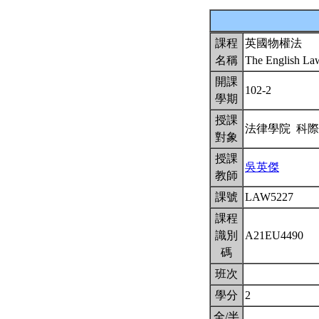
課程
英國物權法
名稱
The English La
開課
102-2
學期
授課
法律學院 科
對象
授課
吳英傑
教師
課號
LAW5227
課程
識別
A21EU4490
碼
班次
學分
2
全/半