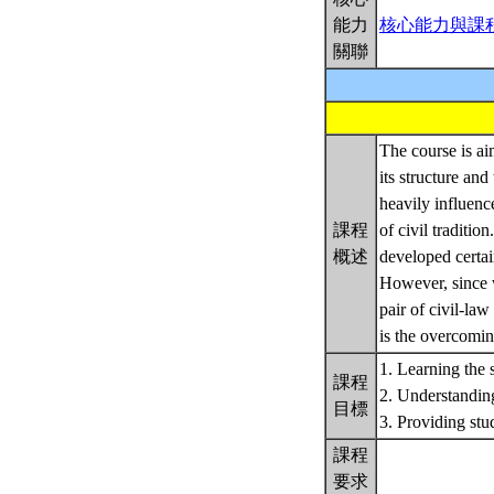
能力
核心能力與課
關聯
The course is ai
its structure an
heavily influenc
課程
of civil traditi
概述
developed certai
However, since w
pair of civil-la
is the overcomin
1. Learning the 
課程
2. Understandin
目標
3. Providing st
課程
要求